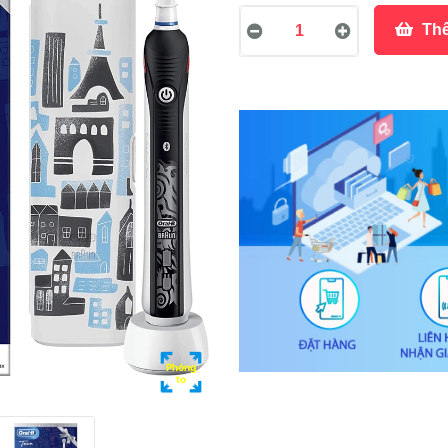
Thê
Phóng
to