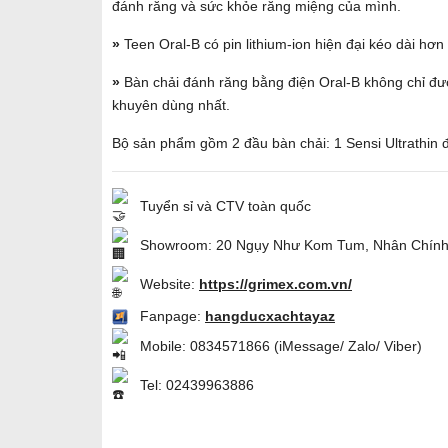
đánh răng và sức khỏe răng miệng của mình.
»
Teen Oral-B có pin lithium-ion hiện đại kéo dài hơ
»
Bàn chải đánh răng bằng điện Oral-B không chỉ đượ
khuyên dùng nhất.
Bộ sản phẩm gồm 2 đầu bàn chải: 1 Sensi Ultrathin đ
Tuyển sỉ và CTV toàn quốc
Showroom: 20 Ngụy Như Kom Tum, Nhân Chính,
Website:
https://grimex.com.vn/
Fanpage:
hangducxachtayaz
Mobile: 0834571866 (iMessage/ Zalo/ Viber)
Tel: 02439963886