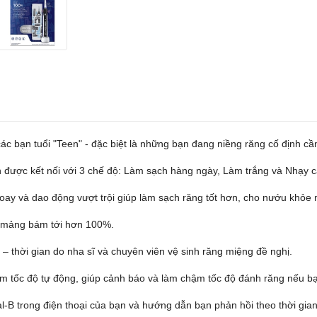
ác bạn tuổi "Teen" - đặc biệt là những bạn đang niềng răng cố định cầ
 được kết nối với 3 chế độ: Làm sạch hàng ngày, Làm trắng và Nhạy 
xoay và dao động vượt trội giúp làm sạch răng tốt hơn, cho nướu khỏe
ỏ mảng bám tới hơn 100%.
t – thời gian do nha sĩ và chuyên viên vệ sinh răng miệng đề nghị.
iảm tốc độ tự động, giúp cảnh báo và làm chậm tốc độ đánh răng nếu b
-B trong điện thoại của bạn và hướng dẫn bạn phản hồi theo thời gian t