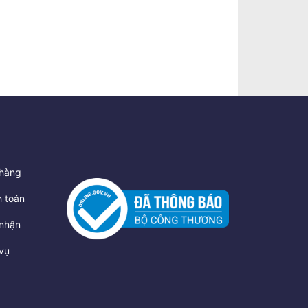
hàng
 toán
nhận
vụ