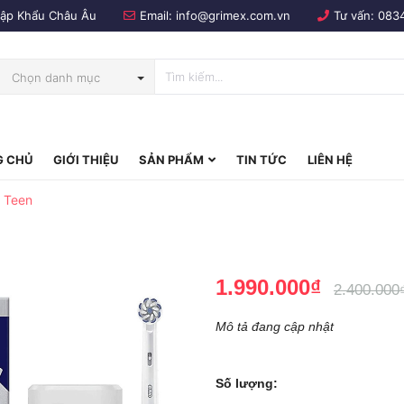
Nhập Khẩu Châu Âu
Email:
info@grimex.com.vn
Tư vấn:
083
Chọn danh mục
 CHỦ
GIỚI THIỆU
SẢN PHẨM
TIN TỨC
LIÊN HỆ
bo
B Teen
1.990.000₫
2.400.000
Mô tả đang cập nhật
Số lượng: