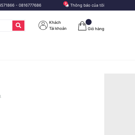
8
4571866
-
0816777686
Thông báo của tôi
Khách
Tài khoản
Giỏ hàng
₫