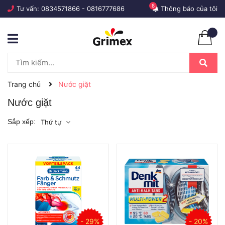
8
Tư vấn:
0834571866
-
0816777686
Thông báo của tôi
Trang chủ
Nước giặt
Nước giặt
Sắp xếp:
Thứ tự
- 29%
- 20%