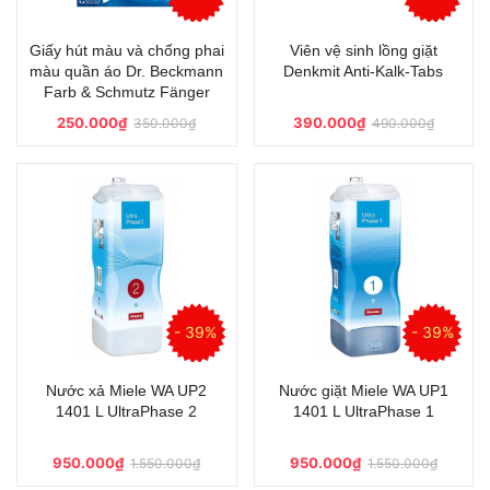
Giấy hút màu và chống phai
Viên vệ sinh lồng giặt
màu quần áo Dr. Beckmann
Denkmit Anti-Kalk-Tabs
Farb & Schmutz Fänger
250.000₫
390.000₫
350.000₫
490.000₫
- 39%
- 39%
Nước xả Miele WA UP2
Nước giặt Miele WA UP1
1401 L UltraPhase 2
1401 L UltraPhase 1
950.000₫
950.000₫
1.550.000₫
1.550.000₫