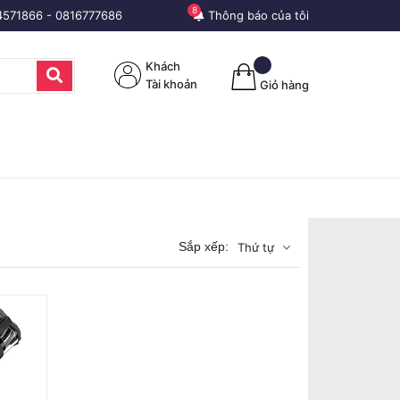
8
4571866
-
0816777686
Thông báo của tôi
Khách
Tài khoản
Giỏ hàng
Sắp xếp:
Thứ tự