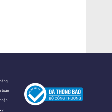
hàng
 toán
nhận
vụ