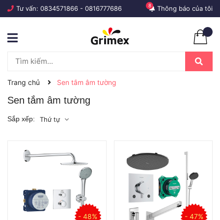
8
Tư vấn:
0834571866
-
0816777686
Thông báo của tôi
Trang chủ
Sen tắm âm tường
Sen tắm âm tường
Sắp xếp:
Thứ tự
- 48%
- 47%