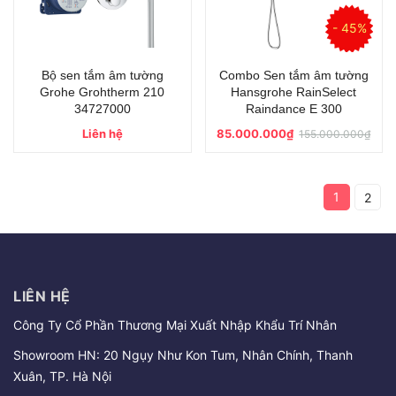
- 45%
Bộ sen tắm âm tường
Combo Sen tắm âm tường
Grohe Grohtherm 210
Hansgrohe RainSelect
34727000
Raindance E 300
Liên hệ
85.000.000₫
155.000.000₫
1
2
LIÊN HỆ
Công Ty Cổ Phần Thương Mại Xuất Nhập Khẩu Trí Nhân
Showroom HN: 20 Ngụy Như Kon Tum, Nhân Chính, Thanh
Xuân, TP. Hà Nội