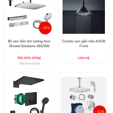
- 24%
Bộ sen tắm âm tường Axor
Combo sen gắn trần AXOR
ShowerSolutions 460/300
Front
195.000.000₫
Liên hệ
255.000.000₫
- 52%