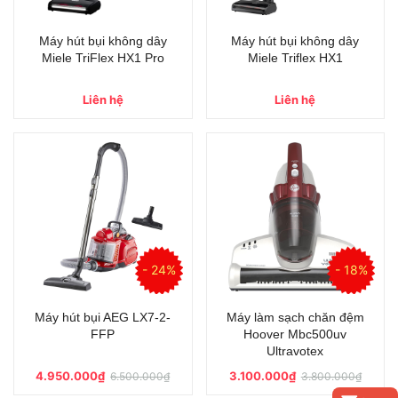
Máy hút bụi không dây
Máy hút bụi không dây
Miele TriFlex HX1 Pro
Miele Triflex HX1
Liên hệ
Liên hệ
- 24%
- 18%
Máy hút bụi AEG LX7-2-
Máy làm sạch chăn đệm
FFP
Hoover Mbc500uv
Ultravotex
4.950.000₫
3.100.000₫
6.500.000₫
3.800.000₫