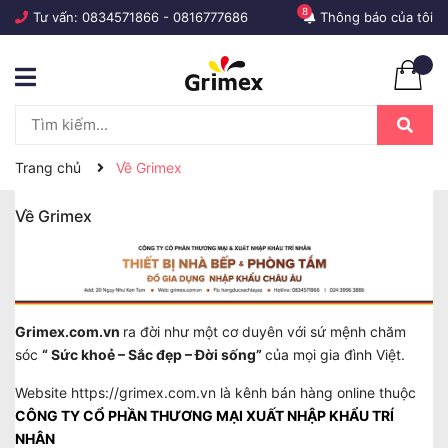
8
Tư vấn:
0834571866
-
0816777686
Thông báo của tôi
Trang chủ
Về Grimex
Về Grimex
Grimex.com.vn
ra đời như một cơ duyên với sứ mệnh chăm
sóc
“ Sức khoẻ – Sắc đẹp – Đời sống”
của mọi gia đình Việt.
Website
https://grimex.com.vn
là kênh bán hàng online thuộc
CÔNG TY CỔ PHẦN THƯƠNG MẠI XUẤT NHẬP KHẨU TRÍ
NHÂN