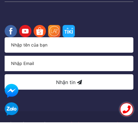
Nhận tin
Bản quyền thuộc về
Công Ty Cổ Phần Thương Mại Xuất Nhập
Khẩu Trí Nhân. Giấy phép ĐKKD: 0107615976 do Sở Kế hoạch