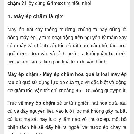
chậm
? Hãy cùng
Grimex
tìm hiểu nhé!
1. Máy ép chậm là gì?
Máy ép trái cây thông thường chúng ta hay dùng là
dòng máy ép ly tâm hoạt động trên nguyên lý mâm xay
của máy vận hành với tốc độ rất cao mài nhỏ dần hoa
quả được đưa vào và tách nước ra khỏi phần bã dưới
lực ly tâm, tạo ra tiếng ồn khá lớn khi vận hành.
Máy ép chậm - Máy ép chậm
hoa quả
là loại máy ép
rau củ quá sử dụng lực ép của trục vít đặc biệt và động
cơ giảm tốc, vận tốc chỉ khoảng 45 – 85 vòng quay/phút.
Trục vít
máy ép chậm
sẽ từ từ nghiền nát hoa quả, rau
củ và đẩy nguyên liệu vào lưới lọc mà không gây ra bất
cứ lực ma sát hay lực ly tâm nào với nước ép, một bộ
phận tách bã sẽ đẩy bã ra ngoài và nước ép chảy ra