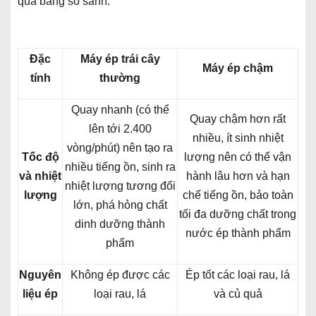
qua bảng so sánh:
Đặc
Máy ép trái cây
Máy ép chậm
tính
thường
Quay nhanh (có thể
Quay chậm hơn rất
lên tới 2.400
nhiều, ít sinh nhiệt
vòng/phút) nên tạo ra
Tốc độ
lượng nên có thể vận
nhiều tiếng ồn, sinh ra
và nhiệt
hành lâu hơn và hạn
nhiệt lượng tương đối
lượng
chế tiếng ồn, bảo toàn
lớn, phá hỏng chất
tối đa dưỡng chất trong
dinh dưỡng thành
nước ép thành phẩm
phẩm
Nguyên
Không ép được các
Ép tốt các loại rau, lá
liệu ép
loại rau, lá
và củ quả