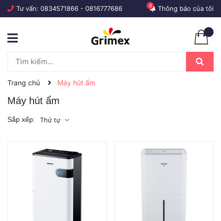
8
Tư vấn:
0834571866
-
0816777686
Thông báo của tôi
Trang chủ
Máy hút ẩm
Máy hút ẩm
Sắp xếp:
Thứ tự