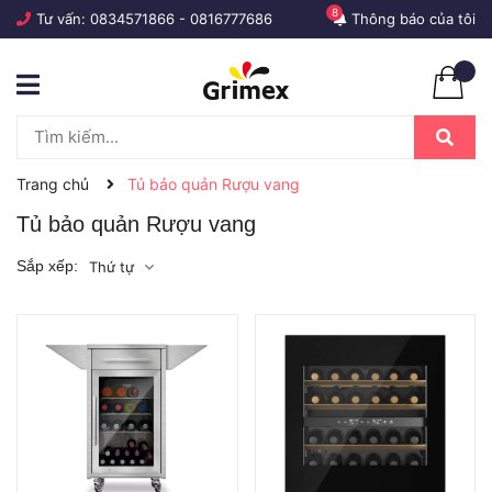
8
Tư vấn:
0834571866
-
0816777686
Thông báo của tôi
Trang chủ
Tủ bảo quản Rượu vang
Tủ bảo quản Rượu vang
Sắp xếp:
Thứ tự