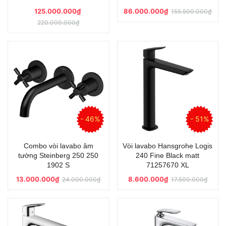
125.000.000₫
86.000.000₫
155.500.000₫
220.000.000₫
- 46%
- 51%
Combo vòi lavabo âm
Vòi lavabo Hansgrohe Logis
tường Steinberg 250 250
240 Fine Black matt
1902 S
71257670 XL
13.000.000₫
8.600.000₫
24.000.000₫
17.500.000₫