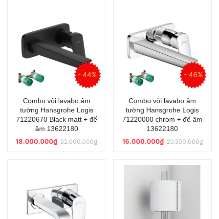
- 44%
- 46%
Combo vòi lavabo âm
Combo vòi lavabo âm
tường Hansgrohe Logis
tường Hansgrohe Logis
71220670 Black matt + đế
71220000 chrom + đế âm
âm 13622180
13622180
18.000.000₫
16.000.000₫
32.000.000₫
29.500.000₫