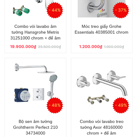
- 44%
- 37%
Combo vòi lavabo âm
Móc treo giấy Grohe
tường Hansgrohe Metris
Essentials 40385001 chrom
31251000 chrom + đế âm
19.900.000₫
1.200.000₫
35.500.000₫
1.900.000₫
- 48%
- 49%
Bộ sen âm tường
Combo vòi lavabo treo
Grohtherm Perfect 210
tường Axor 48160000
34734000
chrom + đế âm