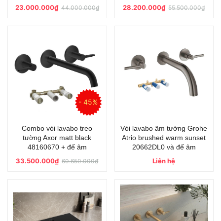
23.000.000₫
28.200.000₫
44.000.000₫
55.500.000₫
- 45%
Combo vòi lavabo treo
Vòi lavabo âm tường Grohe
tường Axor matt black
Atrio brushed warm sunset
48160670 + đế âm
20662DL0 và đế âm
33.500.000₫
Liên hệ
60.650.000₫