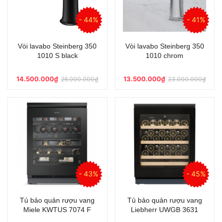
- 44%
- 41%
Vòi lavabo Steinberg 350
Vòi lavabo Steinberg 350
1010 S black
1010 chrom
14.500.000₫
13.500.000₫
26.000.000₫
23.000.000₫
- 43%
- 45%
Tủ bảo quản rượu vang
Tủ bảo quản rượu vang
Miele KWTUS 7074 F
Liebherr UWGB 3631