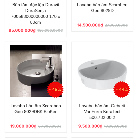
Bồn tắm độc lập Duravit
Lavabo bán âm Scarabeo
DuraSenja
Geo 8029D
700583000000000 170 x
80cm
14.500.000₫
27.000.000₫
85.000.000₫
150.000.000₫
- 49%
- 44%
Lavabo bán âm Scarabeo
Lavabo bán âm Geberit
Geo 8029DBK BioKer
VariForm KeraTect
500.782.00.2
19.000.000₫
9.500.000₫
37.000.000₫
17.000.000₫