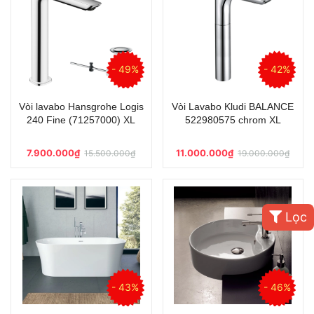
- 49%
- 42%
Vòi lavabo Hansgrohe Logis
Vòi Lavabo Kludi BALANCE
240 Fine (71257000) XL
522980575 chrom XL
7.900.000₫
11.000.000₫
15.500.000₫
19.000.000₫
Lọc
- 43%
- 46%