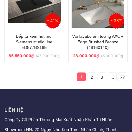
- 41%
- 38%
Bếp từ kèm hút mùi
Vòi lavabo âm tường AXOR
Siemens studioLine
Edge Brushed Bronze
ED877BS16E
(48160140)
85.550.000₫
28.000.000₫
145.000.000₫
45.000.000₫
1
2
3
...
77
LIÊN HỆ
Công Ty Cổ Phần Thương Mại Xuất Nhập Khẩu Trí Nhân
Showroom HN: 20 Ngụy Như Kon Tum, Nhân Chính, Thanh