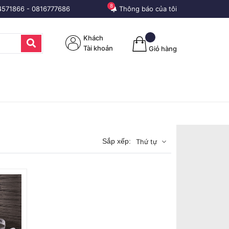
8
4571866
-
0816777686
Thông báo của tôi
Khách
Tài khoản
Giỏ hàng
Sắp xếp:
Thứ tự