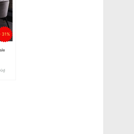
- 31%
ale
00₫