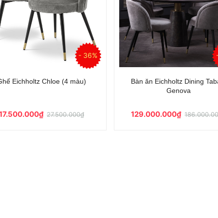
- 36%
Ghế Eichholtz Chloe (4 màu)
Bàn ăn Eichholtz Dining Tab
Genova
17.500.000₫
129.000.000₫
27.500.000₫
186.000.0