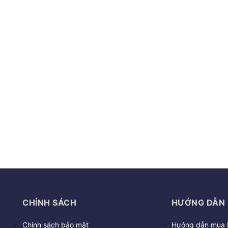
CHÍNH SÁCH
HƯỚNG DẪN
Chính sách bảo mật
Hướng dẫn mua 