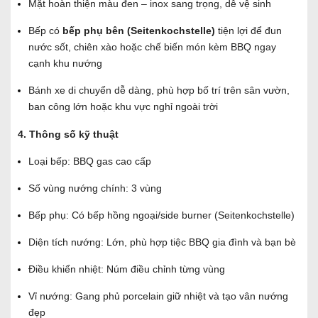
Mặt hoàn thiện màu đen – inox sang trọng, dễ vệ sinh
Bếp có
bếp phụ bên (Seitenkochstelle)
tiện lợi để đun
nước sốt, chiên xào hoặc chế biến món kèm BBQ ngay
cạnh khu nướng
Bánh xe di chuyển dễ dàng, phù hợp bố trí trên sân vườn,
ban công lớn hoặc khu vực nghỉ ngoài trời
4. Thông số kỹ thuật
Loại bếp: BBQ gas cao cấp
Số vùng nướng chính: 3 vùng
Bếp phụ: Có bếp hồng ngoại/side burner (Seitenkochstelle)
Diện tích nướng: Lớn, phù hợp tiệc BBQ gia đình và bạn bè
Điều khiển nhiệt: Núm điều chỉnh từng vùng
Vỉ nướng: Gang phủ porcelain giữ nhiệt và tạo vân nướng
đẹp