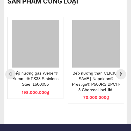
SẢN PHẨM CÙNG LOẠI
Bếp nướng gas Weber®
Bếp nướng than CLICK &
Summit® FS38 Stainless
SAVE | Napoleon®
Steel 1500056
Prestige® P500RSIBPCH-
3 Charcoal incl. lid.
198.000.000₫
70.000.000₫