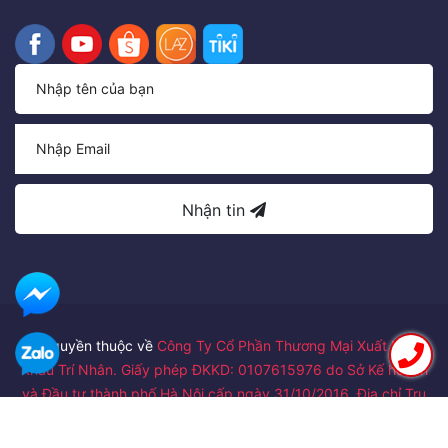
Nhận tin
Bản quyền thuộc về
Công Ty Cổ Phần Thương Mại Xuất Nhập
Khẩu Trí Nhân. Giấy phép ĐKKD: 0107615976 do Sở Kế hoạch
và Đầu tư thành phố Hà Nội cấp ngày 31/10/2016. Địa chỉ Trụ
sở chính: Số 24 ngõ 122/41 đường Láng, Phường Thịnh Quang,
Quận Đống Đa, Thành phố Hà Nội