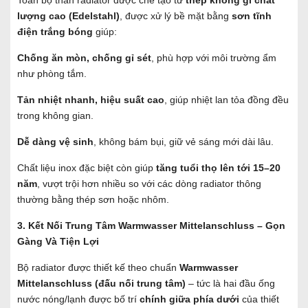
lượng cao (Edelstahl)
, được xử lý bề mặt bằng
sơn tĩnh
điện trắng bóng
giúp:
Chống ăn mòn, chống gỉ sét
, phù hợp với môi trường ẩm
như phòng tắm.
Tản nhiệt nhanh, hiệu suất cao
, giúp nhiệt lan tỏa đồng đều
trong không gian.
Dễ dàng vệ sinh
, không bám bụi, giữ vẻ sáng mới dài lâu.
Chất liệu inox đặc biệt còn giúp
tăng tuổi thọ lên tới 15–20
năm
, vượt trội hơn nhiều so với các dòng radiator thông
thường bằng thép sơn hoặc nhôm.
3. Kết Nối Trung Tâm Warmwasser Mittelanschluss – Gọn
Gàng Và Tiện Lợi
Bộ radiator được thiết kế theo chuẩn
Warmwasser
Mittelanschluss (đấu nối trung tâm)
– tức là hai đầu ống
nước nóng/lạnh được bố trí
chính giữa phía dưới
của thiết