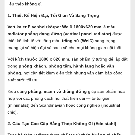
liệu thép không gỉ.
1. Thiết Kế Hiện Đại, Tối Giản Và Sang Trọng
Vertikaler Flachheizkörper Weiß 1800x620 mm
là mẫu
radiator phẳng dạng đứng (vertical panel radiator)
được
thiết kế tinh tế với tông màu
trắng sứ (Weiß)
sang trọng,
mang lại vẻ hiện đại và sạch sẽ cho mọi không gian nội thất.
Với
kích thước 1800 x 620 mm
, sản phẩm lý tưởng để lắp đặt
trong
phòng khách, phòng tắm, hành lang hoặc văn
phòng
, nơi cần tiết kiệm diện tích nhưng vẫn đảm bảo công
suất sưởi tối ưu.
Kiểu dáng
phẳng, mảnh và thẳng đứng
giúp sản phẩm hòa
hợp với các phong cách nội thất hiện đại — từ tối giản
(minimalist) đến Scandinavian hoặc công nghiệp (industrial
chic).
2. Cấu Tạo Cao Cấp Bằng Thép Không Gỉ (Edelstahl)
Toàn bộ thân radiator được chế tạo từ
thép không gỉ chất