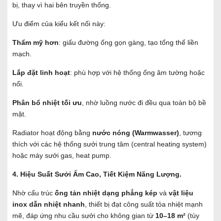
bị, thay vì hai bên truyền thống.
Ưu điểm của kiểu kết nối này:
Thẩm mỹ hơn
: giấu đường ống gọn gàng, tạo tổng thể liền
mạch.
Lắp đặt linh hoạt
: phù hợp với hệ thống ống âm tường hoặc
nổi.
Phân bổ nhiệt tối ưu
, nhờ luồng nước đi đều qua toàn bộ bề
mặt.
Radiator hoạt động bằng
nước nóng (Warmwasser)
, tương
thích với các hệ thống sưởi trung tâm (central heating system)
hoặc máy sưởi gas, heat pump.
4. Hiệu Suất Sưởi Ấm Cao, Tiết Kiệm Năng Lượng.
Nhờ cấu trúc
ống tản nhiệt dạng phẳng kép
và
vật liệu
inox dẫn nhiệt nhanh
, thiết bị đạt công suất tỏa nhiệt mạnh
mẽ, đáp ứng nhu cầu sưởi cho không gian từ
10–18 m²
(tùy