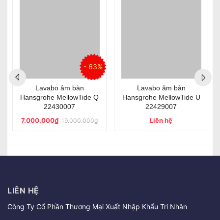
%
- 63%
Lavabo âm bàn
Lavabo âm bàn
Hansgrohe MellowTide Q
Hansgrohe MellowTide U
22430007
22429007
7.000.000₫
Liên hệ
19.000.000₫
LIÊN HỆ
Công Ty Cổ Phần Thương Mại Xuất Nhập Khẩu Trí Nhân