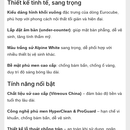
Thiết kế tinh tế, sang trọng
Kiểu dáng hình khối vuông
đặc trưng của dòng Eurocube,
phù hợp với phong cách nội thất tối giản và hiện đại.
Lắp đặt âm bàn (under-counter)
: giúp mặt bàn phẳng, dễ vệ
sinh, tăng tính thẩm mỹ.
Màu trắng sứ Alpine White
sang trọng, dễ phối hợp với
nhiều thiết bị vệ sinh khác.
Bề mặt phủ men cao cấp
: chống bám bẩn, chống ố vàng,
duy trì độ sáng bóng lâu dài.
Tính năng nổi bật
Chất liệu sứ cao cấp (Vitreous China)
– đảm bảo độ bền và
tuổi thọ lâu dài.
Công nghệ phủ men HyperClean & ProGuard
– hạn chế vi
khuẩn, chống bám bẩn, dễ vệ sinh.
Thiết kế lỗ thoát chống tràn
– an toàn khi sử dụng, ngăn