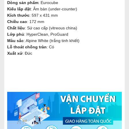
Dòng sản phẩm
: Eurocube
Kiểu lắp đặt
: Âm bàn (under-counter)
Kích thước
: 597 x 431 mm
Chiều cao
: 172 mm
Chất liệu
: Sứ cao cấp (vitreous china)
Lớp phủ
: HyperClean, ProGuard
Màu sắc
: Alpine White (trắng tinh khiết)
Lỗ thoát chống tràn
: Có
Xuất xứ
: Đức