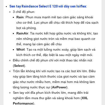
Sen tay Raindance Select E 120 với dây sen Isiflex:
3 chế độ phun:
Rain
: Phun mưa mạnh mẽ tạo cảm giác sảng khoái
cho cơ thể. Lực phun dễ chịu rất thích hợp để rửa sạch
bọt xà phòng.
RainAir
: Tia nước kết hợp giữa nước và không khí, tạo
nên những giọt nước tròn và mềm mại bao quanh cơ
thể, mang lại cảm giác dễ chịu
Whirl
: Tạo ra một luồng nước xoáy, giúp làm sạch và
kích thích cơ thể, đặc biệt là sau một ngày mệt mỏi.
Điều chỉnh chế độ phun chỉ với một thao tác nhấn nút
(
Select
).
Trộn lẫn không khí với nước tạo ra các bọt khí lớn. Điều
này giúp làm tăng kích thước của giọt nước và tạo cảm
giác như nước nhiều hơn, mềm mại hơn mà không làm
tăng lượng nước thực sự (
AirPower
).
Sen tay với đĩa phun kích thước lớn, mang đến trải
nghiệm tắm mưa thư giãn và sảng khoái hơn (
XXL
Performance
).