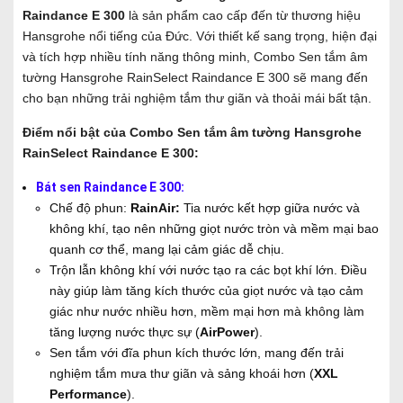
Raindance E 300
là sản phẩm cao cấp đến từ thương hiệu
Hansgrohe nổi tiếng của Đức. Với thiết kế sang trọng, hiện đại
và tích hợp nhiều tính năng thông minh, Combo Sen tắm âm
tường Hansgrohe RainSelect Raindance E 300 sẽ mang đến
cho bạn những trải nghiệm tắm thư giãn và thoải mái bất tận.
Điểm nổi bật của Combo Sen tắm âm tường Hansgrohe
RainSelect Raindance E 300:
Bát sen Raindance E 300:
Chế độ phun:
RainAir:
Tia nước kết hợp giữa nước và
không khí, tạo nên những giọt nước tròn và mềm mại bao
quanh cơ thể, mang lại cảm giác dễ chịu.
Trộn lẫn không khí với nước tạo ra các bọt khí lớn. Điều
này giúp làm tăng kích thước của giọt nước và tạo cảm
giác như nước nhiều hơn, mềm mại hơn mà không làm
tăng lượng nước thực sự
(
AirPower
).
Sen tắm với đĩa phun kích thước lớn, mang đến trải
nghiệm tắm mưa thư giãn và sảng khoái hơn
(
XXL
Performance
).