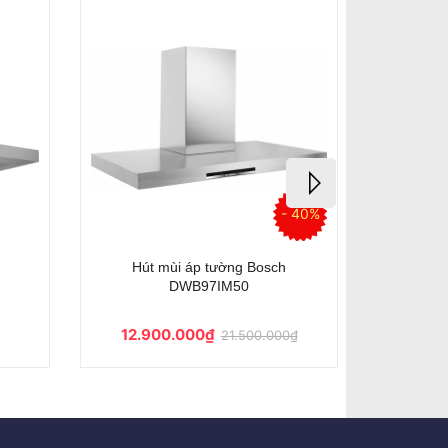
- 40%
Hút mùi áp tường Bosch
Hút mùi á
DWB97IM50
12.900.000₫
21.500.000₫