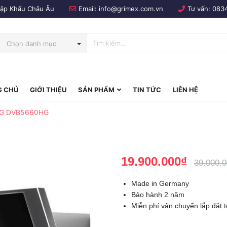
Nhập Khẩu Châu Âu
Email:
info@grimex.com.vn
Tư vấn:
083
Chọn danh mục
 CHỦ
GIỚI THIỆU
SẢN PHẨM
TIN TỨC
LIÊN HỆ
bo
AEG DVB5660HG
19.900.000₫
39.000.
Made in Germany
Bảo hành 2 năm
Miễn phí vận chuyển lắp đặt 