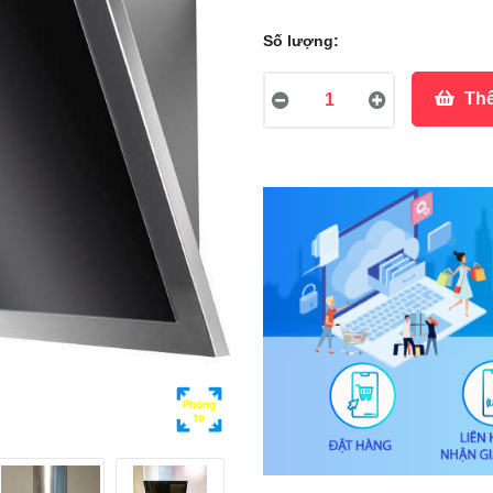
Số lượng:
Thê
Phóng
to