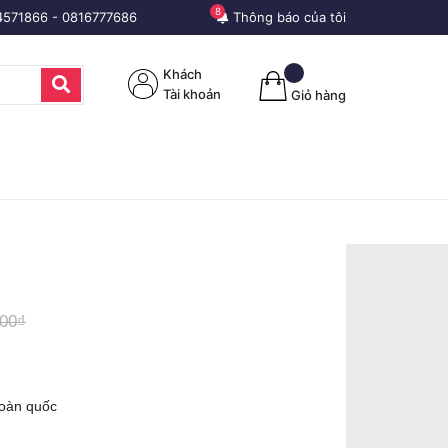
8
4571866
-
0816777686
Thông báo của tôi
Khách
Tài khoản
Giỏ hàng
000₫
toàn quốc