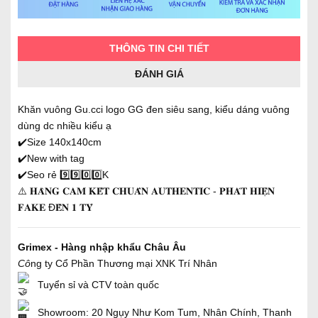
THÔNG TIN CHI TIẾT
ĐÁNH GIÁ
Khăn vuông Gu.cci logo GG đen siêu sang, kiểu dáng vuông
dùng dc nhiều kiểu ạ
✔️Size 140x140cm
✔️New with tag
✔️Seo rẻ 9️⃣9️⃣0️⃣0️⃣K
⚠️ 𝐇𝐀̀𝐍𝐆 𝐂𝐀𝐌 𝐊𝐄̂́𝐓 𝐂𝐇𝐔𝐀̂̉𝐍 𝐀𝐔𝐓𝐇𝐄𝐍𝐓𝐈𝐂 - 𝐏𝐇𝐀́𝐓 𝐇𝐈𝐄̣̂𝐍
𝐅𝐀𝐊𝐄 Đ𝐄̂̀𝐍 𝟏 𝐓𝐘̉̉
Grimex - Hàng nhập khẩu Châu Âu
Cô
ng ty Cổ Phần Thương mại XNK Trí Nhân
Tuyển sỉ và CTV toàn quốc
Showroom: 20 Ngụy Như Kom Tum, Nhân Chính, Thanh