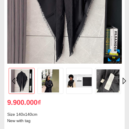
Phóng
to
9.900.000₫
Size 140x140cm
New with tag