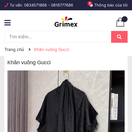
8
Tư vấn:
0834571866
-
0816777686
Thông báo của tôi
Trang chủ
Khăn vuông Gucci
Khăn vuông Gucci