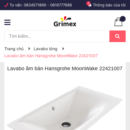
8
Tư vấn:
0834571866
-
0816777686
Thông báo của tôi
Trang chủ
Lavabo lửng
Lavabo âm bàn Hansgrohe MoonWake 22421007
Lavabo âm bàn Hansgrohe MoonWake 22421007