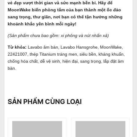
vẻ đẹp vượt thời gian và sức mạnh bền bỉ. Hãy để
MoonWake biến phòng tắm của bạn thành một ốc đảo
sang trọng, thư giãn, nơi bạn có thể tận hưởng những
khoảnh khắc yên bình mỗi ngày!
(Sản phẩm chưa bao gồm: xi phông và nút nhấn xả)
Từ khóa:
Lavabo âm bàn, Lavabo Hansgrohe, MoonWake,
22421007, thép Titanium tráng men, siêu bền, kháng khuẩn,
chống hóa chất, dễ vệ sinh, hiện đại, sang trọng, lắp đặt âm
bàn.
SẢN PHẨM CÙNG LOẠI