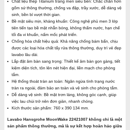
Chất liệu thép Titanium tráng men siêu bền: Chắc chắn hơn
gốm sứ thông thường, chống va đập, trầy xước, dễ dàng vệ
sinh, bền bỉ vượt thời gian.
Bề mặt siêu mịn, kháng khuẩn: Công nghệ phủ men 3 lớp
tiên tiến tạo bề mặt nhẵn bóng, không thấm nước, hạn chế
tối đa vi khuẩn, nấm mốc phát triển.
Chống hóa chất hiệu quả: Khả năng chống bám bẩn, chịu
được các loại hóa chất tẩy rửa thông thường, duy trì vẻ đẹp
lavabo lâu dài.
Lắp đặt âm bàn sang trọng: Thiết kế âm bàn gọn gàng, tiết
kiệm diện tích, tôn lên nét hiện đại, liền mạch cho phòng
tắm.
Hệ thống thoát tràn an toàn: Ngăn ngừa tình trạng nước
tràn ra ngoài, đảm bảo an toàn và vệ sinh cho phòng tắm.
Dễ dàng vệ sinh: Bề mặt trơn láng, không góc cạnh, giúp
việc lau chùi trở nên đơn giản, nhanh chóng.
Kích thước sản phẩm: 760 x 390 134 mm.
Lavabo Hansgrohe MoonWake 22421007 không chỉ là một
sản phẩm thông thường, mà là sự kết hợp hoàn hảo giữa