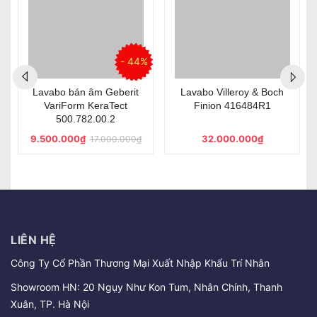
%
- 44%
Lavabo bán âm Geberit
Lavabo Villeroy & Boch
VariForm KeraTect
Finion 416484R1
500.782.00.2
9.500.000₫
32.000.000₫
17.000.000₫
LIÊN HỆ
Công Ty Cổ Phần Thương Mại Xuất Nhập Khẩu Trí Nhân
Showroom HN: 20 Ngụy Như Kon Tum, Nhân Chính, Thanh
Xuân, TP. Hà Nội