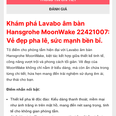
ĐÁNH GIÁ
Khám phá Lavabo âm bàn
Hansgrohe MoonWake 22421007:
Vẻ đẹp pha lê, sức mạnh bền bỉ.
Tô điểm cho phòng tắm hiện đại với Lavabo âm bàn
Hansgrohe MoonWake, kiệt tác kết hợp giữa thiết kế tinh tế,
công năng vượt trội và phong cách tối giản. Vẻ đẹp của
MoonWake không chỉ nằm ở kiểu dáng, mà còn ẩn chứa trong
từng chi tiết, hứa hẹn mang đến trải nghiệm sử dụng êm ái,
thư thái cho bạn.
Điểm nhấn nổi bật:
Thiết kế pha lê độc đáo: Kiểu dáng thanh thoát, mềm mại
như ánh trăng in trên mặt hồ, mang đến nét sang trọng, tinh
tế cho không gian phòng tắm.