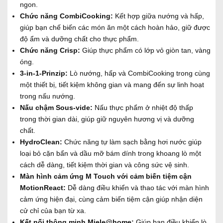
ngon.
Chức năng CombiCooking:
Kết hợp giữa nướng và hấp,
giúp bạn chế biến các món ăn một cách hoàn hảo, giữ được
độ ẩm và dưỡng chất cho thực phẩm.
Chức năng Crisp:
Giúp thực phẩm có lớp vỏ giòn tan, vàng
óng.
3-in-1-Prinzip:
Lò nướng, hấp và CombiCooking trong cùng
một thiết bị, tiết kiệm không gian và mang đến sự linh hoạt
trong nấu nướng.
Nấu chậm Sous-vide:
Nấu thực phẩm ở nhiệt độ thấp
trong thời gian dài, giúp giữ nguyên hương vị và dưỡng
chất.
HydroClean:
Chức năng tự làm sạch bằng hơi nước giúp
loại bỏ cặn bẩn và dầu mỡ bám dính trong khoang lò một
cách dễ dàng, tiết kiệm thời gian và công sức vệ sinh.
Màn hình cảm ứng M Touch với cảm biến tiệm cận
MotionReact:
Dễ dàng điều khiển và thao tác với màn hình
cảm ứng hiện đại, cùng cảm biến tiệm cận giúp nhận diện
cử chỉ của bạn từ xa.
Kết nối thông minh Miele@home:
Giúp bạn điều khiển lò