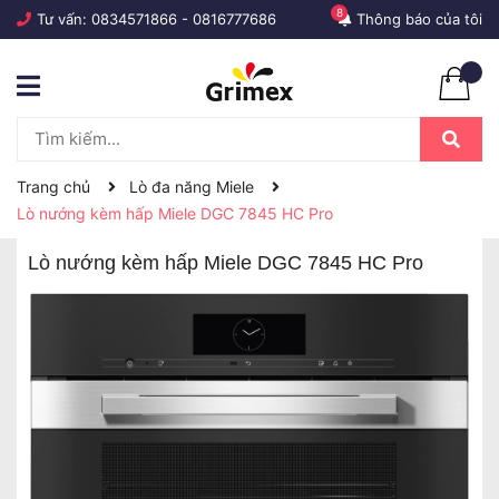
8
Tư vấn:
0834571866
-
0816777686
Thông báo của tôi
Trang chủ
Lò đa năng Miele
Lò nướng kèm hấp Miele DGC 7845 HC Pro
Lò nướng kèm hấp Miele DGC 7845 HC Pro