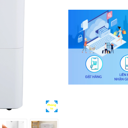
Phóng
to