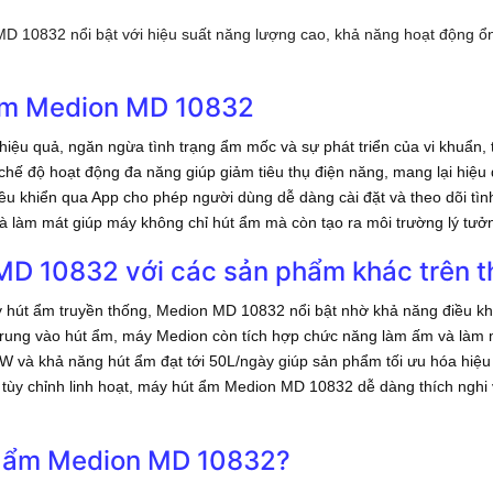
D 10832 nổi bật với hiệu suất năng lượng cao, khả năng hoạt động ổn
 ẩm Medion MD 10832
iệu quả, ngăn ngừa tình trạng ẩm mốc và sự phát triển của vi khuẩn,
hế độ hoạt động đa năng giúp giảm tiêu thụ điện năng, mang lại hiệu 
u khiển qua App cho phép người dùng dễ dàng cài đặt và theo dõi tình
 làm mát giúp máy không chỉ hút ẩm mà còn tạo ra môi trường lý tưở
D 10832 với các sản phẩm khác trên th
 hút ẩm truyền thống, Medion MD 10832 nổi bật nhờ khả năng điều khi
trung vào hút ẩm, máy Medion còn tích hợp chức năng làm ấm và làm
W và khả năng hút ẩm đạt tới 50L/ngày giúp sản phẩm tối ưu hóa hiệu q
g tùy chỉnh linh hoạt, máy hút ẩm Medion MD 10832 dễ dàng thích nghi
út ẩm Medion MD 10832?