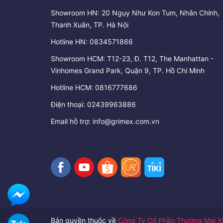
Showroom HN: 20 Ngụy Như Kon Tum, Nhân Chính,
Thanh Xuân, TP. Hà Nội
Hotline HN:
0834571866
Showroom HCM: T12-23, Đ. T12, The Manhattan -
Vinhomes Grand Park, Quận 9, TP. Hồ Chí Minh
Hotline HCM:
0816777686
Điện thoại:
02439963886
Email hỗ trợ:
info@grimex.com.vn
Bản quyền thuộc về
Công Ty Cổ Phần Thương Mại Xu