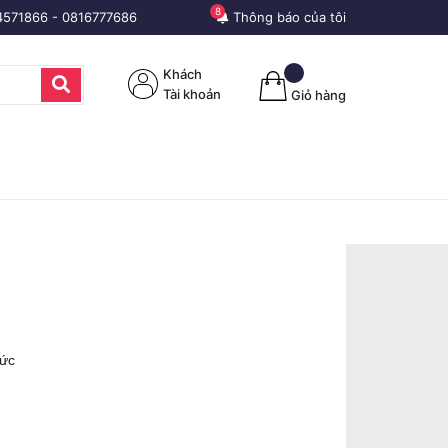
8
4571866
-
0816777686
Thông báo của tôi
Khách
Tài khoản
Giỏ hàng
Đức