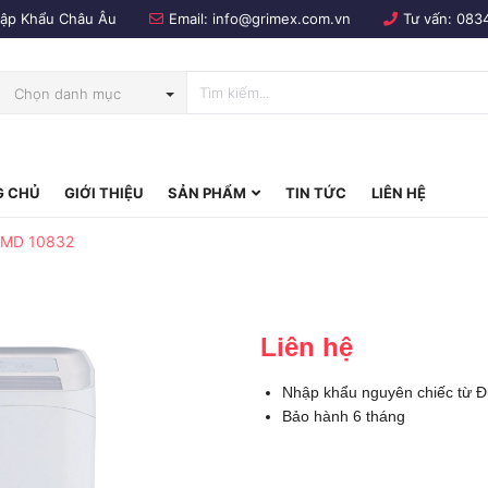
Nhập Khẩu Châu Âu
Email:
info@grimex.com.vn
Tư vấn:
083
Chọn danh mục
 CHỦ
GIỚI THIỆU
SẢN PHẨM
TIN TỨC
LIÊN HỆ
bo
 MD 10832
Liên hệ
Nhập khẩu nguyên chiếc từ 
Bảo hành 6 tháng