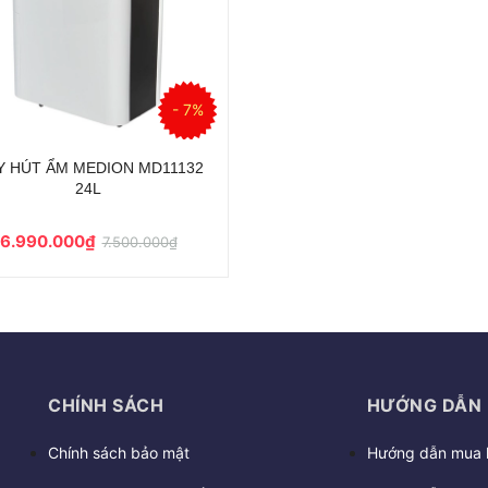
- 7%
Y HÚT ẨM MEDION MD11132
24L
6.990.000₫
7.500.000₫
CHÍNH SÁCH
HƯỚNG DẪN
Chính sách bảo mật
Hướng dẫn mua 