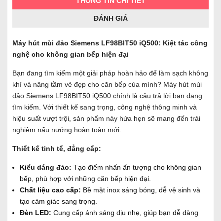
THÔNG TIN CHI TIẾT
ĐÁNH GIÁ
Máy hút mùi đảo Siemens LF98BIT50 iQ500: Kiệt tác công
nghệ cho không gian bếp hiện đại
Bạn đang tìm kiếm một giải pháp hoàn hảo để làm sạch không
khí và nâng tầm vẻ đẹp cho căn bếp của mình? Máy hút mùi
đảo Siemens LF98BIT50 iQ500 chính là câu trả lời bạn đang
tìm kiếm. Với thiết kế sang trọng, công nghệ thông minh và
hiệu suất vượt trội, sản phẩm này hứa hẹn sẽ mang đến trải
nghiệm nấu nướng hoàn toàn mới.
Thiết kế tinh tế, đẳng cấp:
Kiểu dáng đảo:
Tạo điểm nhấn ấn tượng cho không gian
bếp, phù hợp với những căn bếp hiện đại.
Chất liệu cao cấp:
Bề mặt inox sáng bóng, dễ vệ sinh và
tạo cảm giác sang trọng.
Đèn LED:
Cung cấp ánh sáng dịu nhẹ, giúp bạn dễ dàng