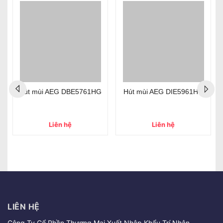
%
Hút mùi AEG DBE5761HG
Hút mùi AEG DIE5961HG
Liên hệ
Liên hệ
LIÊN HỆ
Công Ty Cổ Phần Thương Mại Xuất Nhập Khẩu Trí Nhân