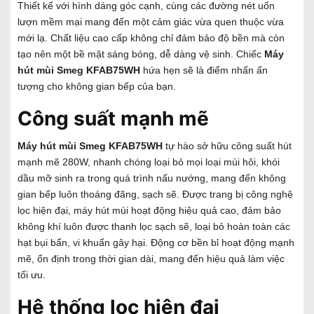
Thiết kế với hình dáng góc cạnh, cùng các đường nét uốn
lượn mềm mại mang đến một cảm giác vừa quen thuộc vừa
mới lạ. Chất liệu cao cấp không chỉ đảm bảo độ bền mà còn
tạo nên một bề mặt sáng bóng, dễ dàng vệ sinh. Chiếc
Máy
hút mùi
Smeg KFAB75WH
hứa hẹn sẽ là điểm nhấn ấn
tượng cho không gian bếp của bạn.
Công suất mạnh mẽ
Máy hút mùi
Smeg KFAB75WH
tự hào sở hữu công suất hút
mạnh mẽ 280W, nhanh chóng loại bỏ mọi loại mùi hôi, khói
dầu mỡ sinh ra trong quá trình nấu nướng, mang đến không
gian bếp luôn thoáng đãng, sạch sẽ. Được trang bị công nghệ
lọc hiện đại, máy hút mùi hoạt động hiệu quả cao, đảm bảo
không khí luôn được thanh lọc sạch sẽ, loại bỏ hoàn toàn các
hạt bụi bẩn, vi khuẩn gây hại. Động cơ bền bỉ hoạt động mạnh
mẽ, ổn định trong thời gian dài, mang đến hiệu quả làm việc
tối ưu.
Hệ thống lọc hiện đại