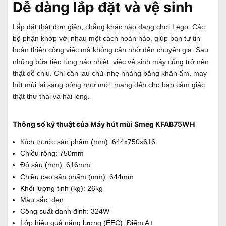
Dễ dàng lắp đặt và vệ sinh
Lắp đặt thật đơn giản, chẳng khác nào đang chơi Lego. Các
bộ phận khớp với nhau một cách hoàn hảo, giúp bạn tự tin
hoàn thiện công việc mà không cần nhờ đến chuyên gia. Sau
những bữa tiệc tùng náo nhiệt, việc vệ sinh máy cũng trở nên
thật dễ chịu. Chỉ cần lau chùi nhẹ nhàng bằng khăn ẩm, máy
hút mùi lại sáng bóng như mới, mang đến cho bạn cảm giác
thật thư thái và hài lòng.
Thông số kỹ thuật của Máy hút mùi
Smeg KFAB75WH
Kích thước sản phẩm (mm): 644x750x616
Chiều rộng: 750mm
Độ sâu (mm): 616mm
Chiều cao sản phẩm (mm): 644mm
Khối lượng tịnh (kg): 26kg
Màu sắc: đen
Công suất danh định: 324W
Lớp hiệu quả năng lượng (EEC): Điểm A+