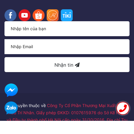
Nhận tin
Bản quyền thuộc về
Công Ty Cổ Phần Thương Mại Xuất Nhập
Khẩu Trí Nhân. Giấy phép ĐKKD: 0107615976 do Sở Kế hoạch
và Đầu tư thành phố Hà Nội cấp ngày 31/10/2016. Địa chỉ Trụ
sở chính: Số 24 ngõ 122/41 đường Láng, Phường Thịnh Quang,