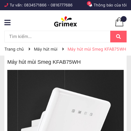
8
Tư vấn:
0834571866
-
0816777686
Thông báo của tôi
Trang chủ
Máy hút mùi
Máy hút mùi Smeg KFAB75WH
Máy hút mùi Smeg KFAB75WH