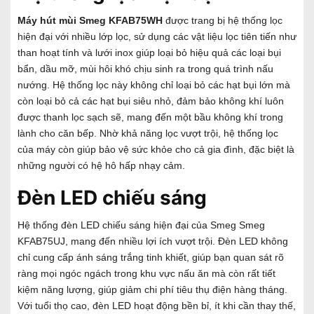
Máy hút mùi
Smeg KFAB75WH
được trang bị hệ thống lọc
hiện đại với nhiều lớp lọc, sử dụng các vật liệu lọc tiên tiến như
than hoạt tính và lưới inox giúp loại bỏ hiệu quả các loại bụi
bẩn, dầu mỡ, mùi hôi khó chịu sinh ra trong quá trình nấu
nướng. Hệ thống lọc này không chỉ loại bỏ các hạt bụi lớn mà
còn loại bỏ cả các hạt bụi siêu nhỏ, đảm bảo không khí luôn
được thanh lọc sạch sẽ, mang đến một bầu không khí trong
lành cho căn bếp. Nhờ khả năng lọc vượt trội, hệ thống lọc
của máy còn giúp bảo vệ sức khỏe cho cả gia đình, đặc biệt là
những người có hệ hô hấp nhạy cảm.
Đèn LED chiếu sáng
Hệ thống đèn LED chiếu sáng hiện đại của Smeg Smeg
KFAB75UJ, mang đến nhiều lợi ích vượt trội. Đèn LED không
chỉ cung cấp ánh sáng trắng tinh khiết, giúp bạn quan sát rõ
ràng mọi ngóc ngách trong khu vực nấu ăn mà còn rất tiết
kiệm năng lượng, giúp giảm chi phí tiêu thụ điện hàng tháng.
Với tuổi thọ cao, đèn LED hoạt động bền bỉ, ít khi cần thay thế,