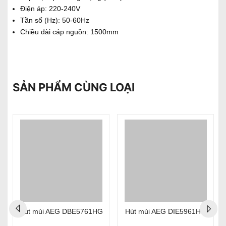
Điện áp: 220-240V
Tần số (Hz): 50-60Hz
Chiều dài cáp nguồn: 1500mm
SẢN PHẨM CÙNG LOẠI
%
Hút mùi AEG DBE5761HG
Hút mùi AEG DIE5961HG