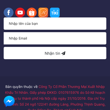
Nhận tin
Bản quyền thuộc về
Công Ty Cổ Phần Thương Mại Xuất Nhập
Khẩu Trí Nhân. Giấy phép ĐKKD: 0107615976 do Sở Kế hoạch
và Đầu tư thành phố Hà Nội cấp ngày 31/10/2016. Địa chỉ Trụ
sở chính: Số 24 ngõ 122/41 đường Láng, Phường Thịnh Quang,