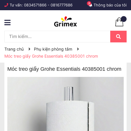
8
Tư vấn:
0834571866
-
0816777686
Thông báo của tôi
Trang chủ
Phụ kiện phòng tắm
Móc treo giấy Grohe Essentials 40385001 chrom
Móc treo giấy Grohe Essentials 40385001 chrom