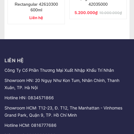
42036000
42060000
5.000.000₫
6.500.000₫
9.500.000₫
12.000.000₫
LIÊN HỆ
Công Ty Cổ Phần Thương Mại Xuất Nhập Khẩu Trí Nhân
Showroom HN: 20 Ngụy Như Kon Tum, Nhân Chính, Thanh
Xuân, TP. Hà Nội
Hotline HN:
0834571866
Showroom HCM: T12-23, Đ. T12, The Manhattan - Vinhomes
Grand Park, Quận 9, TP. Hồ Chí Minh
Hotline HCM:
0816777686