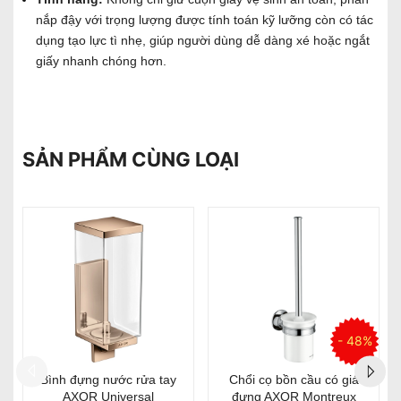
nắp đậy với trọng lượng được tính toán kỹ lưỡng còn có tác
dụng tạo lực tì nhẹ, giúp người dùng dễ dàng xé hoặc ngắt
giấy nhanh chóng hơn.
SẢN PHẨM CÙNG LOẠI
%
- 47%
- 46%
Móc treo giấy vệ sinh
Thanh treo khăn AXOR
AXOR Montreux
Montreux 600mm