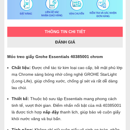
THÔNG TIN CHI TIẾT
ĐÁNH GIÁ
Móc treo giấy Grohe Essentials 40385001 chrom
Chất liệu:
Được chế tác từ kim loại cao cấp, bề mặt phủ lớp
mạ Chrome sáng bóng nhờ công nghệ GROHE StarLight
(Long-Life), giúp chống xước, chống gỉ sét và rất dễ dàng
lau chùi.
Thiết kế:
Thuộc bộ sưu tập Essentials mang phong cách
tinh tế, vượt thời gian. Điểm nhấn nổi bật của mã 40385001
là được tích hợp
nắp đậy
thanh lịch, giúp bảo vệ cuộn giấy
khỏi nước văng và bụi bẩn.
Tính năng:
Không chỉ giữ cuộn giấy vệ sinh an toàn, phần