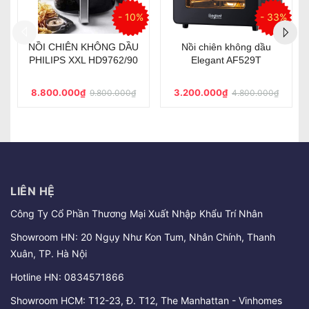
- 10%
- 33%
ÔNG DẦU
Nồi chiên không dầu
Nồi chiên không d
D9762/90
Elegant AF529T
TEFAL FW5018 - 1
3.200.000₫
6.000.000₫
.800.000₫
4.800.000₫
8.500.0
LIÊN HỆ
Công Ty Cổ Phần Thương Mại Xuất Nhập Khẩu Trí Nhân
Showroom HN: 20 Ngụy Như Kon Tum, Nhân Chính, Thanh
Xuân, TP. Hà Nội
Hotline HN:
0834571866
Showroom HCM: T12-23, Đ. T12, The Manhattan - Vinhomes