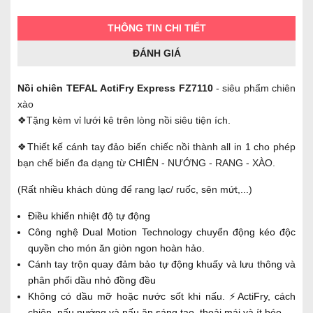
THÔNG TIN CHI TIẾT
ĐÁNH GIÁ
Nồi chiên TEFAL ActiFry Express FZ7110
- siêu phẩm chiên
xào
❖Tặng kèm vỉ lưới kê trên lòng nồi siêu tiện ích.
❖Thiết kế cánh tay đảo biến chiếc nồi thành all in 1 cho phép
bạn chế biến đa dạng từ CHIÊN - NƯỚNG - RANG - XÀO.
(Rất nhiều khách dùng để rang lạc/ ruốc, sên mứt,...)
Điều khiển nhiệt độ tự động
Công nghệ Dual Motion Technology chuyển động kéo độc
quyền cho món ăn giòn ngon hoàn hảo.
Cánh tay trộn quay đảm bảo tự động khuấy và lưu thông và
phân phối dầu nhỏ đồng đều
Không có dầu mỡ hoặc nước sốt khi nấu. ⚡ActiFry, cách
chiên, nấu nướng và nấu ăn sáng tạo, thoải mái và ít béo