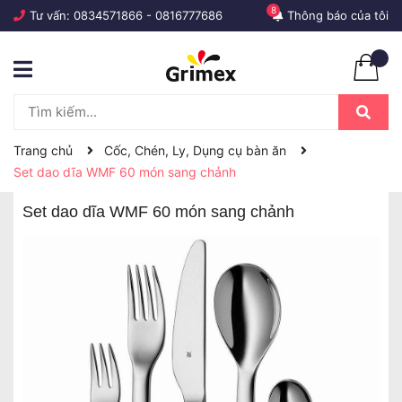
8
Tư vấn:
0834571866
-
0816777686
Thông báo của tôi
Trang chủ
Cốc, Chén, Ly, Dụng cụ bàn ăn
Set dao dĩa WMF 60 món sang chảnh
Set dao dĩa WMF 60 món sang chảnh