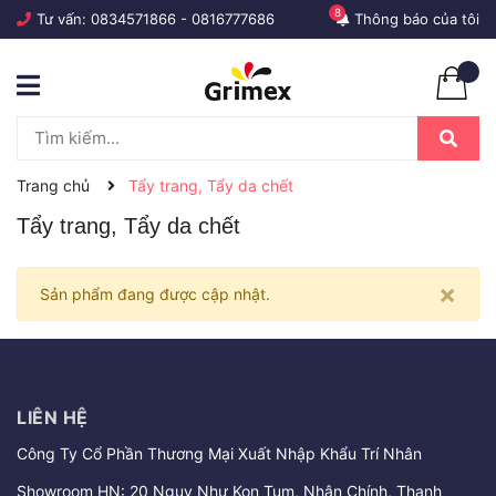
8
Tư vấn:
0834571866
-
0816777686
Thông báo của tôi
Trang chủ
Tẩy trang, Tẩy da chết
Tẩy trang, Tẩy da chết
×
Sản phẩm đang được cập nhật.
LIÊN HỆ
Công Ty Cổ Phần Thương Mại Xuất Nhập Khẩu Trí Nhân
Showroom HN: 20 Ngụy Như Kon Tum, Nhân Chính, Thanh