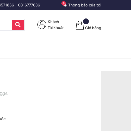
8
4571866
-
0816777686
Thông báo của tôi
Khách
Tài khoản
Giỏ hàng
000₫
uốc