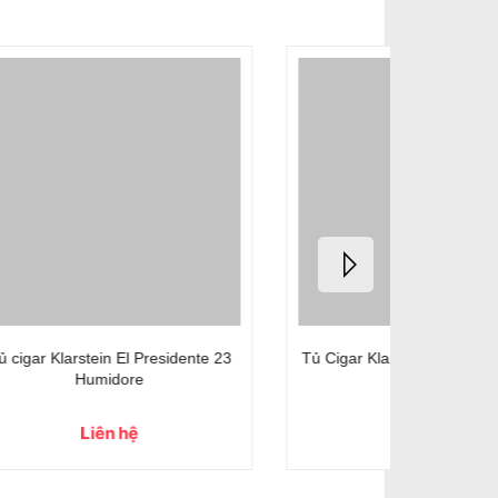
nte 45
Tủ Cigar Klarstein El Presidente 65L
Tủ Cigar K
Liên hệ
8.5