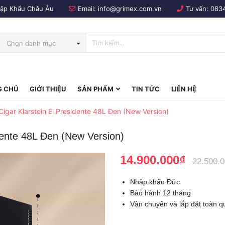
Nhập Khẩu Châu Âu
Email:
info@grimex.com.vn
Tư vấn:
083
Chọn danh mục
 CHỦ
GIỚI THIỆU
SẢN PHẨM
TIN TỨC
LIÊN HỆ
bo
igar Klarstein El Presidente 48L Đen (New Version)
dente 48L Đen (New Version)
14.900.000₫
22.500.
Nhập khẩu Đức
Bảo hành 12 tháng
Vận chuyển và lắp đặt toàn q