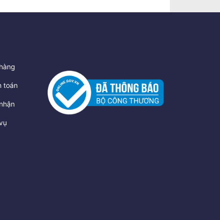
hàng
 toán
nhận
vụ