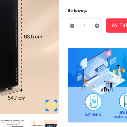
Số lượng:
Thê
Phóng
to