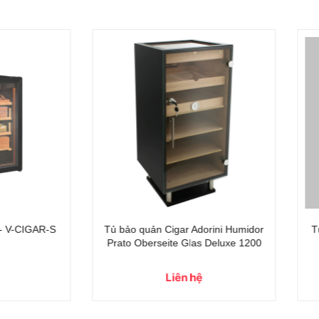
gar Klarstein El Presidente 33L
Tủ Cigar Klarstein El Preside
Slim
Liên hệ
Liên hệ