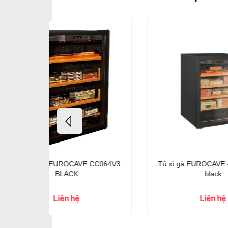
ni Humidor
Tủ cigar Klarstein El Presidente 23
Tủ Ci
eluxe 1200
Humidore
Liên hệ