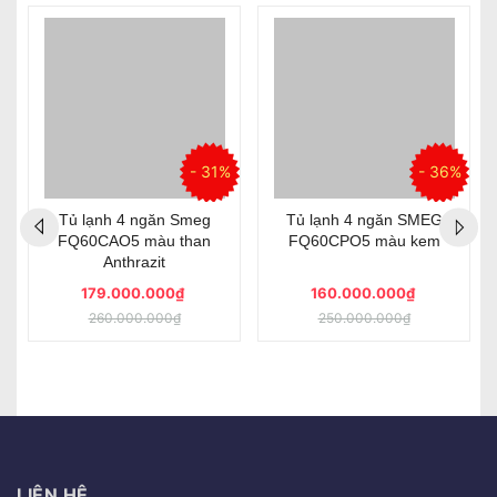
%
- 31%
- 36%
Tủ lạnh 4 ngăn Smeg
Tủ lạnh 4 ngăn SMEG
FQ60CAO5 màu than
FQ60CPO5 màu kem
Anthrazit
179.000.000₫
160.000.000₫
260.000.000₫
250.000.000₫
LIÊN HỆ