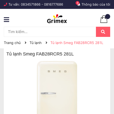
8
Tư vấn:
0834571866
-
0816777686
Thông báo của tôi
Trang chủ
Tủ lạnh
Tủ lạnh Smeg FAB28RCR5 281L
Tủ lạnh Smeg FAB28RCR5 281L