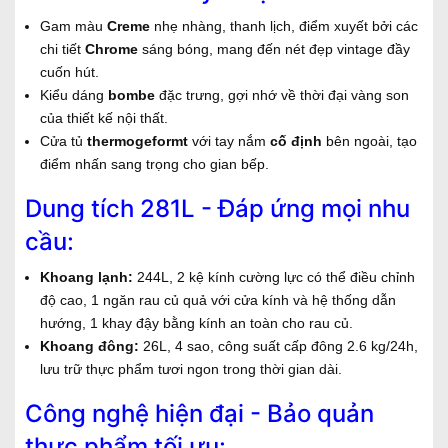
Gam màu
Creme
nhẹ nhàng, thanh lịch, điểm xuyết bởi các
chi tiết
Chrome
sáng bóng, mang đến nét đẹp vintage đầy
cuốn hút.
Kiểu dáng
bombe
đặc trưng, gợi nhớ về thời đại vàng son
của thiết kế nội thất.
Cửa tủ
thermogeformt
với tay nắm
cố định
bên ngoài, tạo
điểm nhấn sang trọng cho gian bếp.
Dung tích 281L - Đáp ứng mọi nhu
cầu:
Khoang lạnh:
244L, 2 kệ kính cường lực có thể điều chỉnh
độ cao, 1 ngăn rau củ quả với cửa kính và hệ thống dẫn
hướng, 1 khay đậy bằng kính an toàn cho rau củ.
Khoang đông:
26L, 4 sao, công suất cấp đông 2.6 kg/24h,
lưu trữ thực phẩm tươi ngon trong thời gian dài.
Công nghệ hiện đại - Bảo quản
thực phẩm tối ưu: