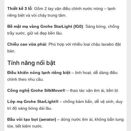
Thiết kế 3 lỗ
: Gồm 2 tay vặn điều chỉnh nước nóng – lạnh
riêng biệt và vòi chảy trung tâm.
Bề mặt mạ vàng Grohe StarLight (IG0)
: Sáng bóng, chống
trầy xước, giữ vẻ đẹp bền lâu.
Chiều cao vừa phải
: Phù hợp với nhiều loại chậu lavabo đặt
bàn.
Tính năng nổi bật
Điều khiển nóng lạnh riêng biệt
– linh hoạt, dễ dàng điều
chỉnh theo nhu cầu.
Công nghệ Grohe SilkMove®
– thao tác vặn êm ái, bền bỉ.
Lớp mạ Grohe StarLight®
– chống bám bẩn, dễ vệ sinh, duy
trì độ sáng bóng dài lâu.
Đầu vòi tạo bọt (aerator)
– dòng nước êm ái, không bắn tung
tóe, tiết kiệm nước.