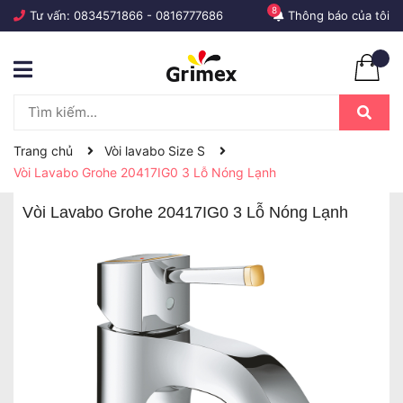
8
Tư vấn:
0834571866
-
0816777686
Thông báo của tôi
Trang chủ
Vòi lavabo Size S
Vòi Lavabo Grohe 20417IG0 3 Lỗ Nóng Lạnh
Vòi Lavabo Grohe 20417IG0 3 Lỗ Nóng Lạnh