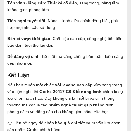
Tôn vinh đẳng cấp
: Thiết kế cổ điển, sang trọng, nâng tầm
không gian phòng tắm.
Tiện nghi tuyệt đối
: Nóng – lạnh điều chỉnh riêng biệt, phù
hợp mọi nhu cầu sử dụng.
Bền bỉ vượt thời gian
: Chất liệu cao cấp, công nghệ tiên tiến,
bảo đảm tuổi thọ lâu dài.
Dễ dàng vệ sinh
: Bề mặt mạ vàng chống bám bẩn, luôn sáng
đẹp như mới.
Kết luận
Nếu bạn muốn một chiếc
vòi lavabo cao cấp
vừa sang trọng
vừa tiện nghi, thì
Grohe 20417IG0 3 lỗ nóng lạnh
chính là sự
lựa chọn hoàn hảo. Đây không chỉ là thiết bị vệ sinh thông
thường mà còn là
tác phẩm nghệ thuật
giúp khẳng định
phong cách và đẳng cấp cho không gian sống của bạn.
👉 Liên hệ ngay để nhận
báo giá chi tiết
và tư vấn lựa chọn
sản phẩm Grohe chính hãng.