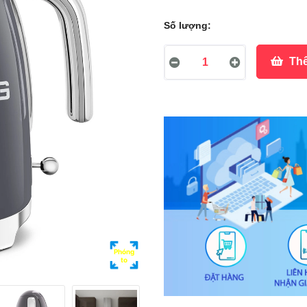
Số lượng:
Thê
Phóng
to