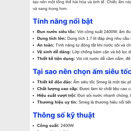
tạo nên một tổng thể hài hòa và tinh tế. Chiếc ấm n
và sang trọng hơn.
Tính năng nổi bật
Đun nước siêu tốc:
Với công suất 2400W, ấm đun 
Dung tích lớn:
Dung tích 1.7 lít đáp ứng nhu cầu 
An toàn:
Tính năng tự động tắt khi nước sôi và c
Vệ sinh dễ dàng:
Lớp chống bám cặn và bộ lọc dễ
Thiết kế tiện dụng:
Vòi rót nước dễ cầm nắm, đế 
Tại sao nên chọn ấm siêu 
Thiết kế độc đáo:
Ấm siêu tốc Smeg là một tác p
Chất lượng cao cấp:
Được làm từ chất liệu cao 
Hiệu suất vượt trội:
Đun sôi nước nhanh chóng, t
Thương hiệu uy tín:
Smeg là thương hiệu nổi tiến
Thông số kỹ thuật
Công suất:
2400W