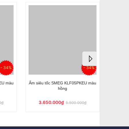
- 34%
- 34%
U màu
Ấm siêu tốc SMEG KLF05PKEU màu
Ấm siêu 
hồng
3.650.000₫
3.6
₫
5.500.000₫