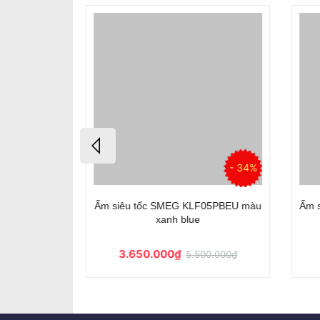
- 34%
- 34%
05PGEU màu
Ấm siêu tốc SMEG KLF05PBEU màu
Ấm s
xanh blue
3.650.000₫
.000₫
5.500.000₫