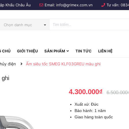
Nhập Khẩu Châu Âu
Email:
info@grimex.com.vn
Tư vấn:
083
Chọn danh mục
 CHỦ
GIỚI THIỆU
SẢN PHẨM
TIN TỨC
LIÊN HỆ
bo
thủy điện
Ấm siêu tốc SMEG KLF03GREU màu ghi
ghi
4.300.000₫
6.500.000
Xuất xứ: Đức
Bảo hành: 1 năm
Giao hàng toàn quốc