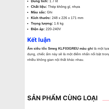
Dung tích:
1.7 lít
Chất liệu:
Thép không gỉ, nhựa
Màu sắc:
Ghi
Kích thước:
248 x 226 x 171 mm
Trọng lượng:
1.6 kg
Điện áp:
220-240V
Kết luận
Ấm siêu tốc Smeg KLF03GREU màu ghi
là một lựa
dụng, chiếc ấm này sẽ là một điểm nhấn nổi bật tro
nhiều không gian nội thất khác nhau.
SẢN PHẨM CÙNG LOẠI