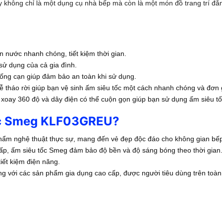
ày không chỉ là một dụng cụ nhà bếp mà còn là một món đồ trang trí đẳ
nước nhanh chóng, tiết kiệm thời gian.
sử dụng của cả gia đình.
hống cạn giúp đảm bảo an toàn khi sử dụng.
 tháo rời giúp bạn vệ sinh ấm siêu tốc một cách nhanh chóng và đơn 
xoay 360 độ và dây điện có thể cuộn gọn giúp bạn sử dụng ấm siêu tố
tốc Smeg KLF03GREU?
hẩm nghệ thuật thực sự, mang đến vẻ đẹp độc đáo cho không gian bế
cấp, ấm siêu tốc Smeg đảm bảo độ bền và độ sáng bóng theo thời gian
iết kiệm điện năng.
g với các sản phẩm gia dụng cao cấp, được người tiêu dùng trên toàn t