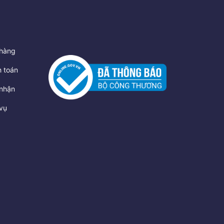
hàng
 toán
nhận
vụ