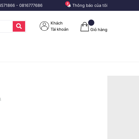
8
4571866
-
0816777686
Thông báo của tôi
Khách
Tài khoản
Giỏ hàng
₫