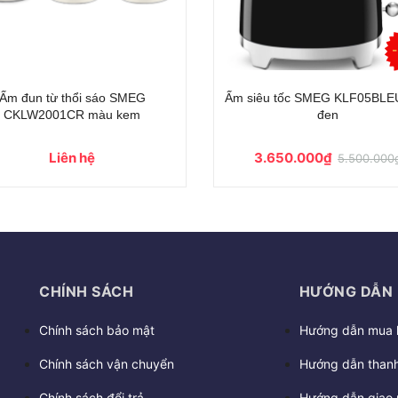
- 34%
iêu tốc SMEG KLF05CREU màu
Ấm siêu tốc SMEG KLF05PKE
kem
hồng
3.650.000₫
3.650.000₫
5.500.000₫
5.500.000
CHÍNH SÁCH
HƯỚNG DẪN
Chính sách bảo mật
Hướng dẫn mua 
Chính sách vận chuyển
Hướng dẫn thanh
Chính sách đổi trả
Hướng dẫn giao 