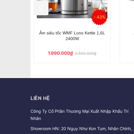
- 34%
- 34%
5PBEU màu
Ấm siêu tốc SMEG KLF05RDEU màu
Ấm s
đỏ
3.650.000₫
.000₫
5.500.000₫
LIÊN HỆ
Công Ty Cổ Phần Thương Mại Xuất Nhập Khẩu Trí
Nhân
Showroom HN: 20 Ngụy Như Kon Tum, Nhân Chính,