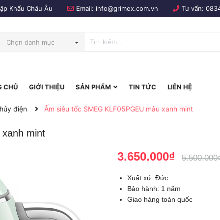
Nhập Khẩu Châu Âu
Email:
info@grimex.com.vn
Tư vấn:
083
Chọn danh mục
 CHỦ
GIỚI THIỆU
SẢN PHẨM
TIN TỨC
LIÊN HỆ
bo
thủy điện
Ấm siêu tốc SMEG KLF05PGEU màu xanh mint
xanh mint
3.650.000₫
5.500.000
Xuất xứ: Đức
Bảo hành: 1 năm
Giao hàng toàn quốc