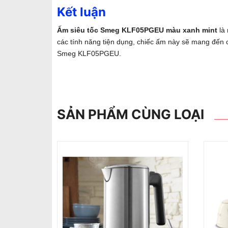
Kết luận
Ấm siêu tốc Smeg KLF05PGEU màu xanh mint
là 
các tính năng tiện dụng, chiếc ấm này sẽ mang đến c
Smeg KLF05PGEU.
SẢN PHẨM CÙNG LOẠI