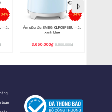
- 34%
- 34%
U màu
Ấm siêu tốc SMEG KLF05CREU màu
Ấm siê
kem
3.650.000₫
3.6
₫
5.500.000₫
hàng
 toán
nhận