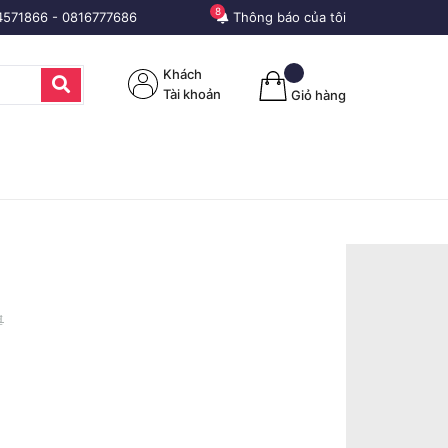
8
4571866
-
0816777686
Thông báo của tôi
Khách
Tài khoản
Giỏ hàng
₫