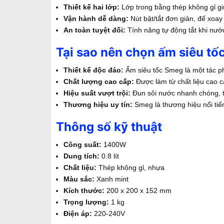
Thiết kế hai lớp:
Lớp trong bằng thép không gỉ giú
Vận hành dễ dàng:
Nút bật/tắt đơn giản, đế xoay
An toàn tuyệt đối:
Tính năng tự động tắt khi nước
Tại sao nên chọn ấm siêu 
Thiết kế độc đáo:
Ấm siêu tốc Smeg là một tác phẩ
Chất lượng cao cấp:
Được làm từ chất liệu cao 
Hiệu suất vượt trội:
Đun sôi nước nhanh chóng, t
Thương hiệu uy tín:
Smeg là thương hiệu nổi tiến
Thông số kỹ thuật
Công suất:
1400W
Dung tích:
0.8 lít
Chất liệu:
Thép không gỉ, nhựa
Màu sắc:
Xanh mint
Kích thước:
200 x 200 x 152 mm
Trọng lượng:
1 kg
Điện áp:
220-240V