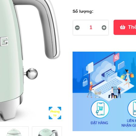
Số lượng:
Thê
Phóng
to