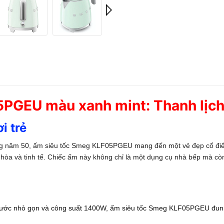
PGEU màu xanh mint: Thanh lịch 
i trẻ
ng năm 50, ấm siêu tốc Smeg KLF05PGEU mang đến một vẻ đẹp cổ điển
òa và tinh tế. Chiếc ấm này không chỉ là một dụng cụ nhà bếp mà còn 
hước nhỏ gọn và công suất 1400W, ấm siêu tốc Smeg KLF05PGEU đun s