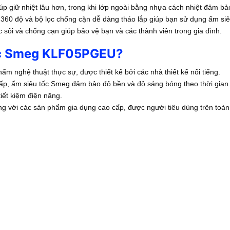
p giữ nhiệt lâu hơn, trong khi lớp ngoài bằng nhựa cách nhiệt đảm bả
 360 độ và bộ lọc chống cặn dễ dàng tháo lắp giúp bạn sử dụng ấm siê
 sôi và chống cạn giúp bảo vệ bạn và các thành viên trong gia đình.
tốc Smeg KLF05PGEU?
m nghệ thuật thực sự, được thiết kế bởi các nhà thiết kế nổi tiếng.
cấp, ấm siêu tốc Smeg đảm bảo độ bền và độ sáng bóng theo thời gian
iết kiệm điện năng.
g với các sản phẩm gia dụng cao cấp, được người tiêu dùng trên toàn t