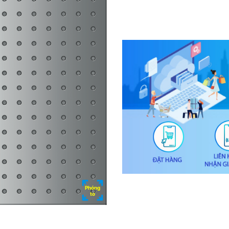
Phóng
to