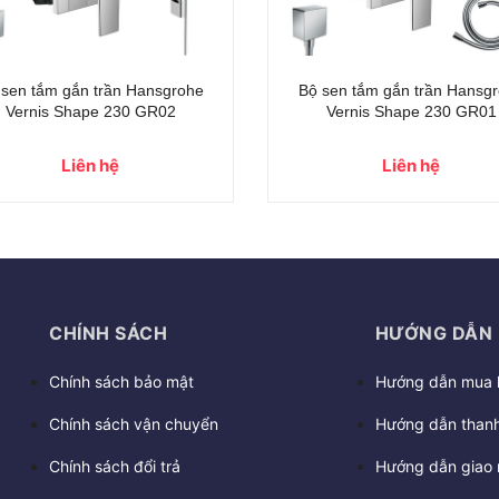
 sen tắm gắn trần Hansgrohe
Bộ sen tắm gắn trần Hansg
ainSelect Raindance E300
Logis EcoSmart E240 2672
26250000
Liên hệ
Liên hệ
CHÍNH SÁCH
HƯỚNG DẪN
Chính sách bảo mật
Hướng dẫn mua 
Chính sách vận chuyển
Hướng dẫn thanh
Chính sách đổi trả
Hướng dẫn giao 