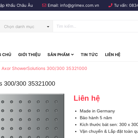
Nhập Khẩu Châu Âu
Email:
info@grimex.com.vn
Tư vấn:
083
Chọn danh mục
 CHỦ
GIỚI THIỆU
SẢN PHẨM
TIN TỨC
LIÊN HỆ
bo
n Axor ShowerSolutions 300/300 35321000
ns 300/300 35321000
Liên hệ
Made in Germany
Bảo hành 5 năm
Kích thước bát sen: 300 x 3
Vận chuyển & Lắp đặt toàn q