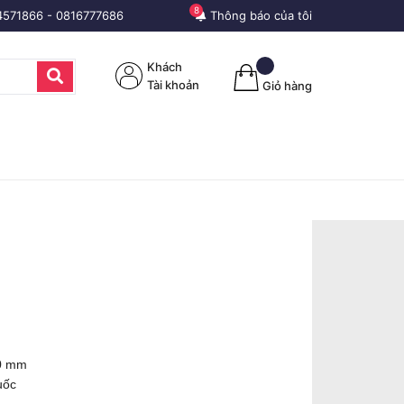
8
4571866
-
0816777686
Thông báo của tôi
Khách
Tài khoản
Giỏ hàng
00 mm
uốc