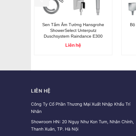
- 24%
er Eden
Bộ sen tắm âm tường Axor
Bộ
et7
ShowerSolutions 460/300
R
195.000.000₫
255.000.000₫
LIÊN HỆ
Công Ty Cổ Phần Thương Mại Xuất Nhập Khẩu Trí
Nhân
Showroom HN: 20 Ngụy Như Kon Tum, Nhân Chính,
Thanh Xuân, TP. Hà Nội