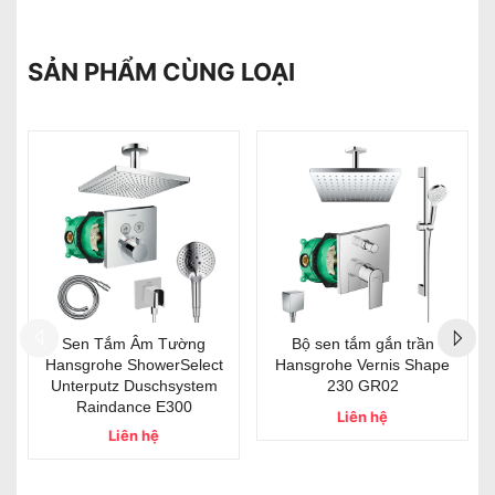
SẢN PHẨM CÙNG LOẠI
trần
Bộ sen tắm gắn trần
Sen âm tường Mariner
 Shape
Hansgrohe Vernis Shape
Eden EDE2902 NO #Set
230 GR01
Liên hệ
Liên hệ