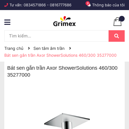
8
Tư vấn:
0834571866
-
0816777686
Thông báo của tôi
Trang chủ
Sen tắm âm trần
Bát sen gắn trần Axor ShowerSolutions 460/300 35277000
Bát sen gắn trần Axor ShowerSolutions 460/300
35277000