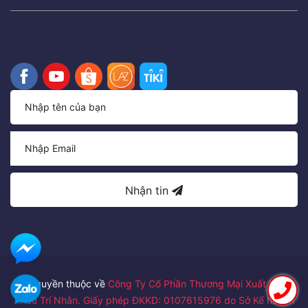
Nhận tin
Bản quyền thuộc về
Công Ty Cổ Phần Thương Mại Xuất Nhập
Khẩu Trí Nhân. Giấy phép ĐKKD: 0107615976 do Sở Kế hoạch