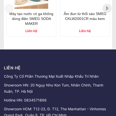
- 38%
- 23%
G
Set 6 cốc cầu vồng Le
HEIMCHEF LUX-286 (New
Creuset 350ml
model)
2.900.000₫
7.500.000₫
4.650.000₫
9.800.000₫
LIÊN HỆ
Công Ty Cổ Phần Thương Mại Xuất Nhập Khẩu Trí Nhân
Showroom HN: 20 Ngụy Như Kon Tum, Nhân Chính, Thanh
Xuân, TP. Hà Nội
Hotline HN:
0834571866
Showroom HCM: T12-23, Đ. T12, The Manhattan - Vinhomes
Grand Park, Quận 9, TP. Hồ Chí Minh