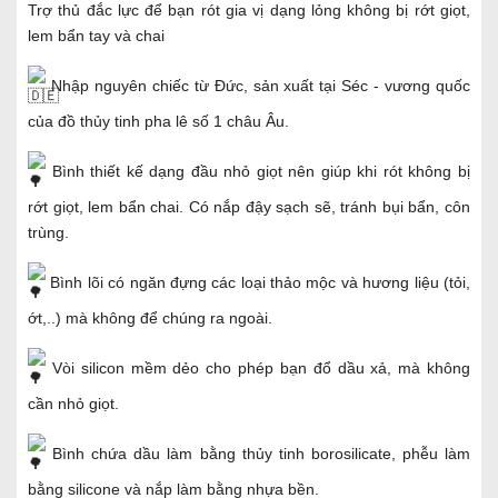
Trợ thủ đắc lực để bạn rót gia vị dạng lỏng không bị rớt giọt,
lem bẩn tay và chai
Nhập nguyên chiếc từ Đức, sản xuất tại Séc - vương quốc
của đồ thủy tinh pha lê số 1 châu Âu.
Bình thiết kế dạng đầu nhỏ giọt nên giúp khi rót không bị
rớt giọt, lem bẩn chai. Có nắp đậy sạch sẽ, tránh bụi bẩn, côn
trùng.
Bình lõi có ngăn đựng các loại thảo mộc và hương liệu (tỏi,
ớt,..) mà không để chúng ra ngoài.
Vòi silicon mềm dẻo cho phép bạn đổ dầu xả, mà không
cần nhỏ giọt.
Bình chứa dầu làm bằng thủy tinh borosilicate, phễu làm
bằng silicone và nắp làm bằng nhựa bền.