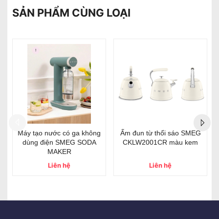
SẢN PHẨM CÙNG LOẠI
- 38%
- 23%
Set 6 cốc cầu vồng Le
HEIMCHEF LUX-286 (New
Creuset 350ml
model)
2.900.000₫
7.500.000₫
4.650.000₫
9.800.000₫