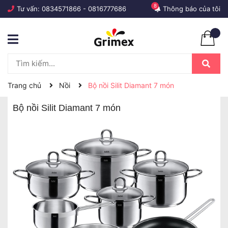
8
Tư vấn:
0834571866
-
0816777686
Thông báo của tôi
Trang chủ
Nồi
Bộ nồi Silit Diamant 7 món
Bộ nồi Silit Diamant 7 món