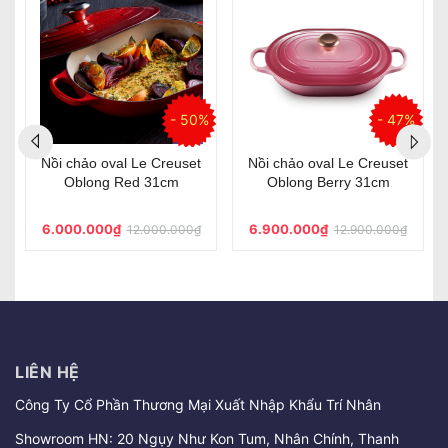
7%
- 37%
- 37%
et
Nồi chống dính SMEG
Nồi chống dính SMEG
CKFC2611RDM 26cm
CKFC2611BLM 26cm màu
màu đỏ
đen
5.400.000₫
5.400.000₫
₫
8.600.000₫
8.600.000₫
LIÊN HỆ
Công Ty Cổ Phần Thương Mại Xuất Nhập Khẩu Trí Nhân
Showroom HN: 20 Ngụy Như Kon Tum, Nhân Chính, Thanh