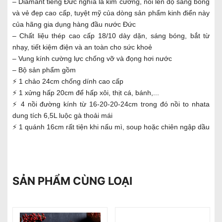
– Diamant tiếng Đức nghĩa là kim cương, nói lên độ sáng bóng
và vẻ đẹp cao cấp, tuyệt mỹ của dòng sản phẩm kinh điển này
của hãng gia dụng hàng đầu nước Đức
– Chất liệu thép cao cấp 18/10 dày dặn, sáng bóng, bắt từ
nhạy, tiết kiệm điện và an toàn cho sức khoẻ
– Vung kính cường lực chống vỡ và đọng hơi nước
– Bộ sản phẩm gồm
⚡️ 1 chảo 24cm chống dính cao cấp
⚡️ 1 xửng hấp 20cm để hấp xôi, thịt cá, bánh,...
⚡️ 4 nồi đường kính từ 16-20-20-24cm trong đó nồi to nhata
dung tích 6,5L luộc gà thoải mái
⚡️ 1 quánh 16cm rất tiện khi nấu mì, soup hoặc chiên ngập dầu
SẢN PHẨM CÙNG LOẠI