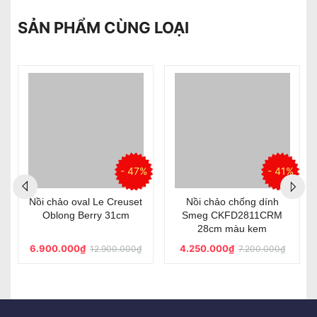
SẢN PHẨM CÙNG LOẠI
%
- 47%
- 41%
Nồi chảo oval Le Creuset
Nồi chảo chống dính
Oblong Berry 31cm
Smeg CKFD2811CRM
28cm màu kem
6.900.000₫
4.250.000₫
12.900.000₫
7.200.000₫