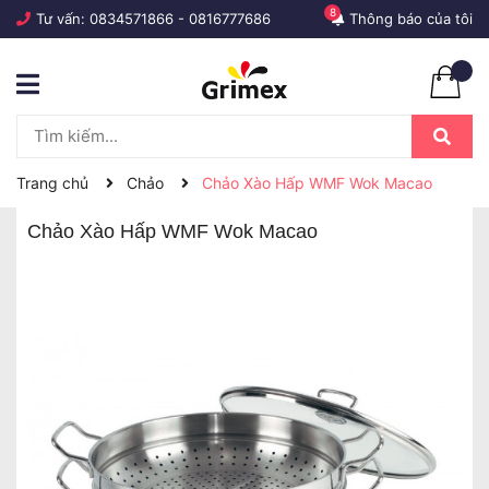
8
Tư vấn:
0834571866
-
0816777686
Thông báo của tôi
Trang chủ
Chảo
Chảo Xào Hấp WMF Wok Macao
Chảo Xào Hấp WMF Wok Macao