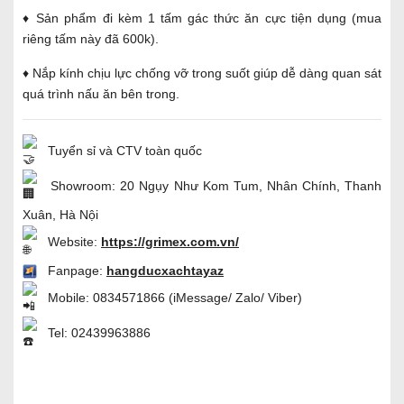
♦ Sản phẩm đi kèm 1 tấm gác thức ăn cực tiện dụng (mua
riêng tấm này đã 600k).
♦ Nắp kính chịu lực chống vỡ trong suốt giúp dễ dàng quan sát
quá trình nấu ăn bên trong.
Tuyển sỉ và CTV toàn quốc
Showroom: 20 Ngụy Như Kom Tum, Nhân Chính, Thanh
Xuân, Hà Nội
Website:
https://grimex.com.vn/
Fanpage:
hangducxachtayaz
Mobile: 0834571866 (iMessage/ Zalo/ Viber)
Tel: 02439963886