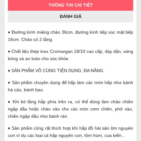
THÔNG TIN CHI TIẾT
ĐÁNH GIÁ
♦ Đường kính miệng chảo 36cm, đường kính tiếp xúc mặt bếp
16cm. Chảo có 2 tầng.
♦ Chất liệu thép inox Cromargan 18/10 cao cấp, dày dặn, sáng
bóng và an toàn cho sức khỏe.
♦ SẢN PHẨM VÔ CÙNG TIỆN DỤNG, ĐA NĂNG.
♦ Sản phẩm chuyên dụng để hấp làm các món hấp như bánh
há cảo, bánh bao.
♦ Khi bỏ tầng hấp phía trên ra, có thể dùng làm chảo chiên
ngập dầu hoặc chảo xào cho các món cơm chiên, phở xào,
chiên ngập dầu như bánh rán.
♦ Sản phẩm cũng rất thích hợp khi hấp đồ hải sản lớn nguyên
con ví dụ các loại cá hấp nguyên con, tôm hùm, cua biển...