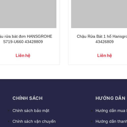
ậu rửa bát đơn HANSGROHE
Chậu Rửa Bát 1 hố Hansgr
S719-U660 43428809
43426809
Liên hệ
Liên hệ
CHÍNH SÁCH
HƯỚNG DẪN
Chính sách bảo mật
Hướng dẫn mua 
Chính sách vận chuyển
Hướng dẫn thanh