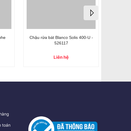
ohe
Chậu rửa bát Blanco Solis 400-U -
Bồn rửa 
526117
Liên hệ
hàng
 toán