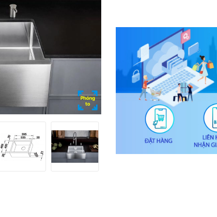
Phóng
to