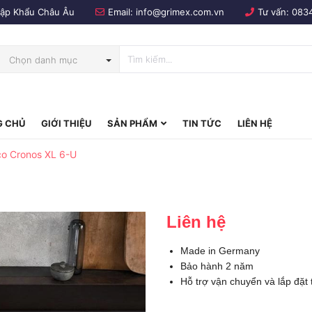
Nhập Khẩu Châu Âu
Email:
info@grimex.com.vn
Tư vấn:
083
Chọn danh mục
 CHỦ
GIỚI THIỆU
SẢN PHẨM
TIN TỨC
LIÊN HỆ
bo
co Cronos XL 6-U
Liên hệ
Made in Germany
Bảo hành 2 năm
Hỗ trợ vận chuyển và lắp đặt