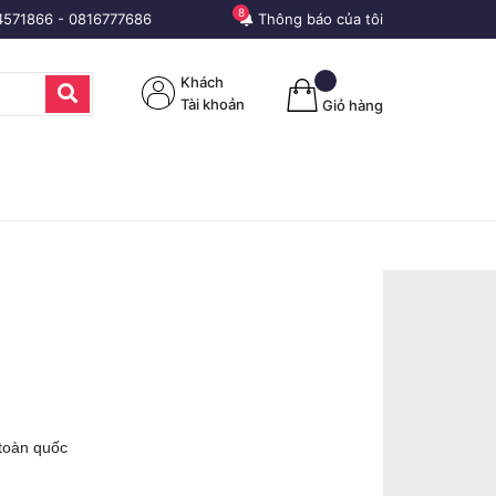
8
4571866
-
0816777686
Thông báo của tôi
Khách
Tài khoản
Giỏ hàng
 toàn quốc