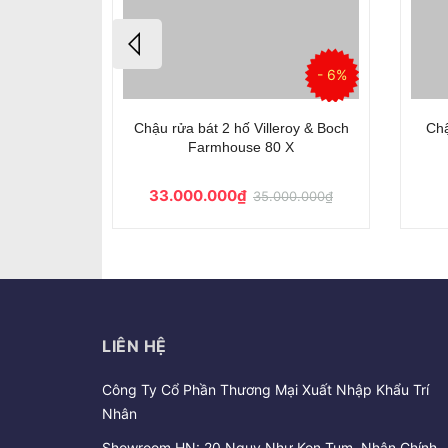
- 42%
- 6%
 hố Blanco
Chậu rửa bát 2 hố Villeroy & Boch
Ch
le
Farmhouse 80 X
33.000.000₫
00.000₫
35.000.000₫
LIÊN HỆ
Công Ty Cổ Phần Thương Mại Xuất Nhập Khẩu Trí
Nhân
Showroom HN: 20 Ngụy Như Kon Tum, Nhân Chính,