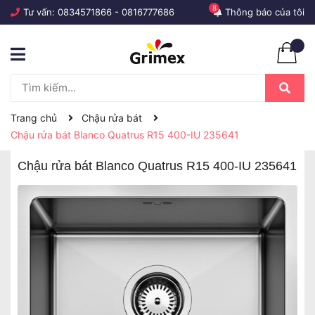
8
Tư vấn:
0834571866
-
0816777686
Thông báo của tôi
Trang chủ
Chậu rửa bát
Chậu rửa bát Blanco Quatrus R15 400-IU 235641
Chậu rửa bát Blanco Quatrus R15 400-IU 235641