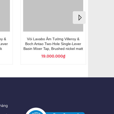
oy &
Vòi Lavabo Âm Tường Villeroy &
Vòi Lav
Lever
Boch Antao Two-Hole Single-Lever
Boch Ant
ck
Basin Mixer Tap, Brushed nickel matt
Basi
19.000.000₫
hàng