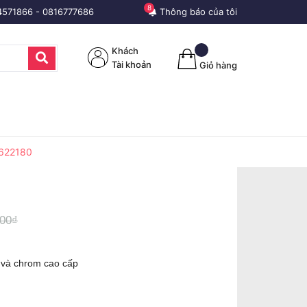
8
4571866
-
0816777686
Thông báo của tôi
Khách
Tài khoản
Giỏ hàng
3622180
000₫
 và chrom cao cấp