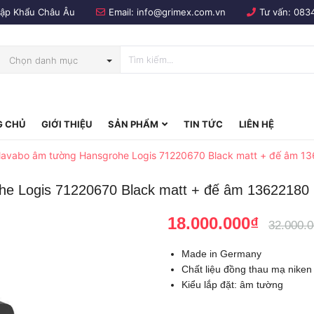
Nhập Khẩu Châu Âu
Email:
info@grimex.com.vn
Tư vấn:
083
Chọn danh mục
 CHỦ
GIỚI THIỆU
SẢN PHẨM
TIN TỨC
LIÊN HỆ
bo
lavabo âm tường Hansgrohe Logis 71220670 Black matt + đế âm 1
he Logis 71220670 Black matt + đế âm 13622180
18.000.000₫
32.000.
Made in Germany
Chất liệu đồng thau mạ niken
Kiểu lắp đặt: âm tường