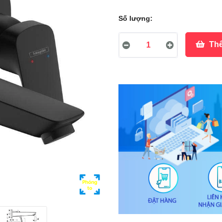
Số lượng:
Thê
Phóng
to