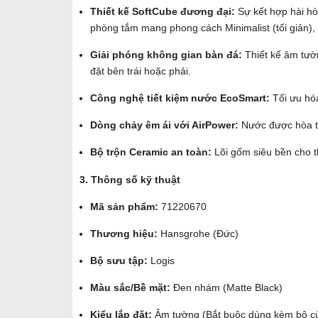
Thiết kế SoftCube đương đại:
Sự kết hợp hài hò
phòng tắm mang phong cách Minimalist (tối giản), 
Giải phóng không gian bàn đá:
Thiết kế âm tườn
đặt bên trái hoặc phải.
Công nghệ tiết kiệm nước EcoSmart:
Tối ưu hóa
Dòng chảy êm ái với AirPower:
Nước được hòa trộ
Bộ trộn Ceramic an toàn:
Lõi gốm siêu bền cho th
3. Thông số kỹ thuật
Mã sản phẩm:
71220670
Thương hiệu:
Hansgrohe (Đức)
Bộ sưu tập:
Logis
Màu sắc/Bề mặt:
Đen nhám (Matte Black)
Kiểu lắp đặt:
Âm tường (Bắt buộc dùng kèm bộ củ 