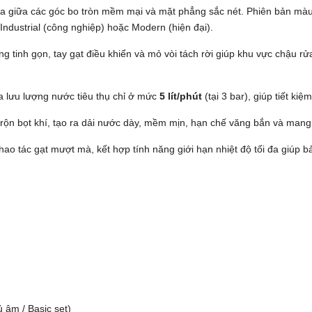
a giữa các góc bo tròn mềm mại và mặt phẳng sắc nét. Phiên bản màu
Industrial (công nghiệp) hoặc Modern (hiện đại).
g tinh gọn, tay gạt điều khiển và mỏ vòi tách rời giúp khu vực chậu rử
 lưu lượng nước tiêu thụ chỉ ở mức
5 lít/phút
(tại 3 bar), giúp tiết k
n bọt khí, tạo ra dải nước dày, mềm mịn, hạn chế văng bắn và mang lạ
ao tác gạt mượt mà, kết hợp tính năng giới hạn nhiệt độ tối đa giúp bả
âm / Basic set)