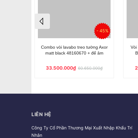
- 49%
- 45%
tường Axor
Combo vòi lavabo treo tường Axor
Vòi
đế âm
matt black 48160670 + đế âm
B
33.500.000₫
2
00.000₫
60.650.000₫
LIÊN HỆ
Công Ty Cổ Phần Thương Mại Xuất Nhập Khẩu Trí
Nhân