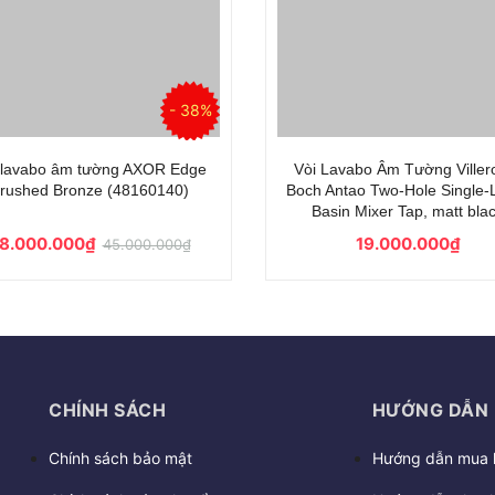
- 38%
 lavabo âm tường AXOR Edge
Vòi Lavabo Âm Tường Viller
rushed Bronze (48160140)
Boch Antao Two-Hole Single-
Basin Mixer Tap, matt bla
8.000.000₫
19.000.000₫
45.000.000₫
CHÍNH SÁCH
HƯỚNG DẪN
Chính sách bảo mật
Hướng dẫn mua 