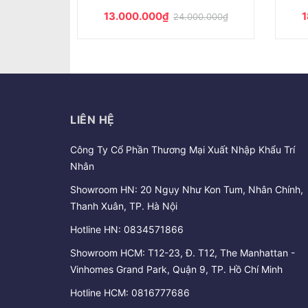
28.200.000₫
2
0.000₫
55.500.000₫
LIÊN HỆ
Công Ty Cổ Phần Thương Mại Xuất Nhập Khẩu Trí
Nhân
Showroom HN: 20 Ngụy Như Kon Tum, Nhân Chính,
Thanh Xuân, TP. Hà Nội
Hotline HN:
0834571866
Showroom HCM: T12-23, Đ. T12, The Manhattan -
Vinhomes Grand Park, Quận 9, TP. Hồ Chí Minh
Hotline HCM:
0816777686