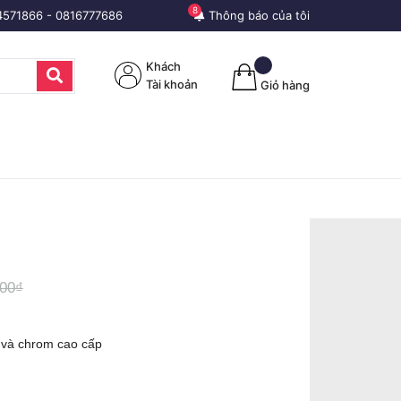
8
4571866
-
0816777686
Thông báo của tôi
Khách
Tài khoản
Giỏ hàng
000₫
 và chrom cao cấp