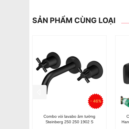
SẢN PHẨM CÙNG LOẠI
- 44%
- 49%
 tường
Combo vòi lavabo treo tường Axor
Vòi
1000 chrom
48160000 chrom + đế âm
B