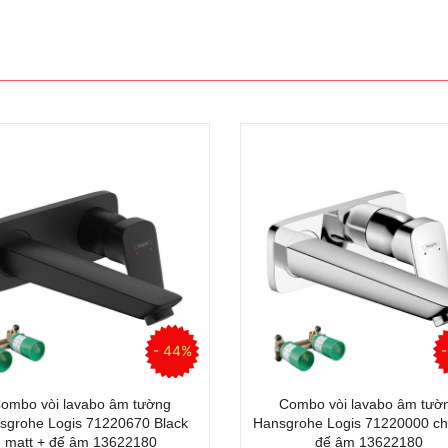
- 38%
 lavabo âm tường AXOR Edge
Vòi Lavabo Âm Tường Viller
rushed Bronze (48160140)
Boch Antao Two-Hole Single-
Basin Mixer Tap, matt bla