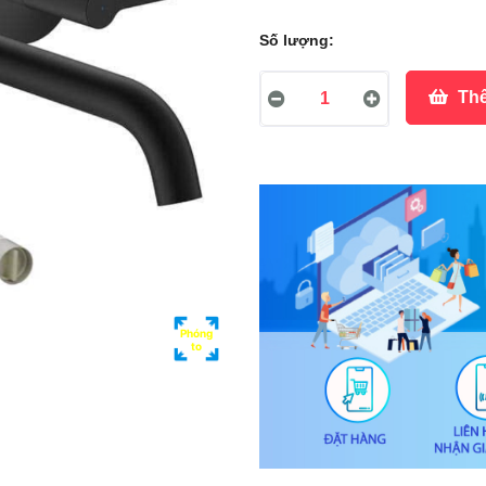
Số lượng:
Thê
Phóng
to