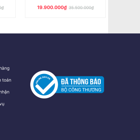
19.000.000₫
hàng
 toán
nhận
vụ