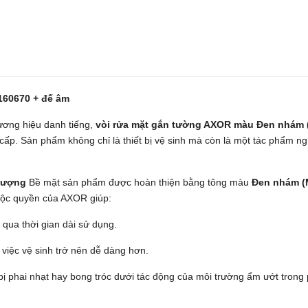
160670 + đế âm
hương hiệu danh tiếng,
vòi rửa mặt gắn tường AXOR màu Đen nhám (
ấp. Sản phẩm không chỉ là thiết bị vệ sinh mà còn là một tác phẩm ng
thượng
Bề mặt sản phẩm được hoàn thiện bằng tông màu
Đen nhám (M
 độc quyền của AXOR giúp:
qua thời gian dài sử dụng.
 việc vệ sinh trở nên dễ dàng hơn.
 phai nhạt hay bong tróc dưới tác động của môi trường ẩm ướt trong