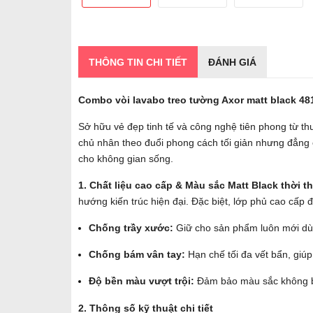
THÔNG TIN CHI TIẾT
ĐÁNH GIÁ
Combo vòi lavabo treo tường Axor matt black 48
Sở hữu vẻ đẹp tinh tế và công nghệ tiên phong từ t
chủ nhân theo đuổi phong cách tối giản nhưng đẳng c
cho không gian sống.
1. Chất liệu cao cấp & Màu sắc Matt Black thời 
hướng kiến trúc hiện đại. Đặc biệt, lớp phủ cao cấp
Chống trầy xước:
Giữ cho sản phẩm luôn mới dù 
Chống bám vân tay:
Hạn chế tối đa vết bẩn, giúp
Độ bền màu vượt trội:
Đảm bảo màu sắc không bị
2. Thông số kỹ thuật chi tiết