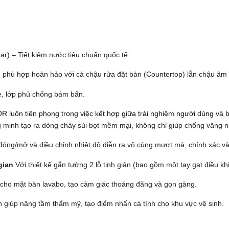
 bar) – Tiết kiệm nước tiêu chuẩn quốc tế.
, phù hợp hoàn hảo với cả chậu rửa đặt bàn (Countertop) lẫn chậu âm
, lớp phủ chống bám bẩn.
 luôn tiên phong trong việc kết hợp giữa trải nghiệm người dùng và 
g minh tạo ra dòng chảy sủi bọt mềm mại, không chỉ giúp chống văng n
óng/mở và điều chỉnh nhiệt độ diễn ra vô cùng mượt mà, chính xác và
gian
Với thiết kế gắn tường 2 lỗ tinh giản (bao gồm một tay gạt điều kh
 cho mặt bàn lavabo, tạo cảm giác thoáng đãng và gọn gàng.
n giúp nâng tầm thẩm mỹ, tạo điểm nhấn cá tính cho khu vực vệ sinh.