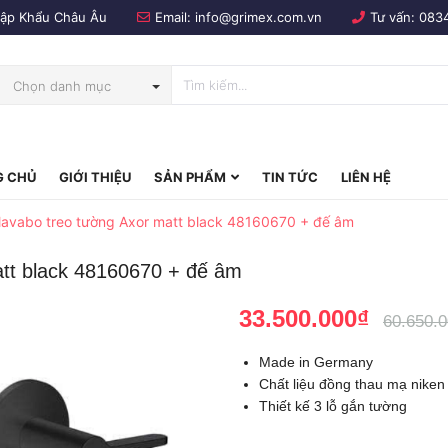
Nhập Khẩu Châu Âu
Email:
info@grimex.com.vn
Tư vấn:
083
Chọn danh mục
 CHỦ
GIỚI THIỆU
SẢN PHẨM
TIN TỨC
LIÊN HỆ
bo
lavabo treo tường Axor matt black 48160670 + đế âm
att black 48160670 + đế âm
33.500.000₫
60.650.
Made in Germany
Chất liệu đồng thau mạ niken
Thiết kế 3 lỗ gắn tường