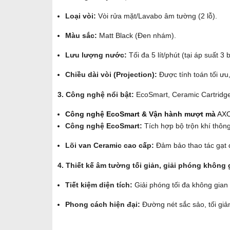
Loại vòi:
Vòi rửa mặt/Lavabo âm tường (2 lỗ).
Màu sắc:
Matt Black (Đen nhám).
Lưu lượng nước:
Tối đa 5 lít/phút (tại áp suất 3
Chiều dài vòi (Projection):
Được tính toán tối ưu
3. Công nghệ nổi bật:
EcoSmart, Ceramic Cartridge
Công nghệ EcoSmart & Vận hành mượt mà
AXOR
Công nghệ EcoSmart:
Tích hợp bộ trộn khí thôn
Lõi van Ceramic cao cấp:
Đảm bảo thao tác gạt đ
4. Thiết kế âm tường tối giản, giải phóng không 
Tiết kiệm diện tích:
Giải phóng tối đa không gian
Phong cách hiện đại:
Đường nét sắc sảo, tối giả