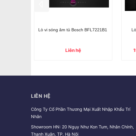
- 21%
ướng Bosch
LÒ VI SÓNG SIEMENS CE732GXB1
L
ries 8
31.500.000₫
40.000.000₫
LIÊN HỆ
Công Ty Cổ Phần Thương Mại Xuất Nhập Khẩu Trí
Nhân
Showroom HN: 20 Ngụy Như Kon Tum, Nhân Chính,
Thanh Xuân, TP. Hà Nội