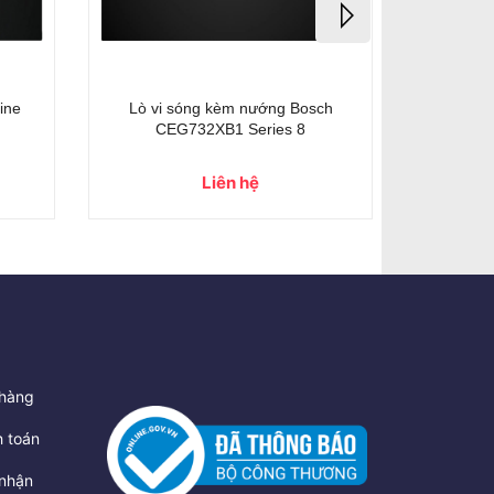
MI120B3
Lò Vi Sóng Miele M 7240 TC
Lò vi 
Liên hệ
hàng
 toán
nhận