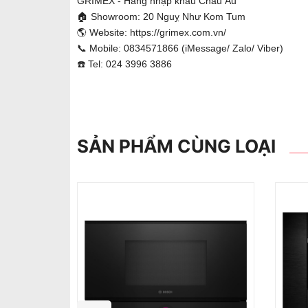
GRIMEX - Hàng nhập khẩu Châu Âu
🏠 Showroom: 20 Nguỵ Như Kom Tum
🌎 Website:
https://grimex.com.vn/
📞 Mobile: 0834571866 (iMessage/ Zalo/ Viber)
☎️ Tel: 024 3996 3886
SẢN PHẨM CÙNG LOẠI