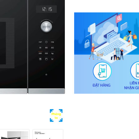
Phóng
to