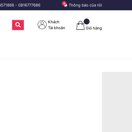
8
4571866
-
0816777686
Thông báo của tôi
Khách
Tài khoản
Giỏ hàng