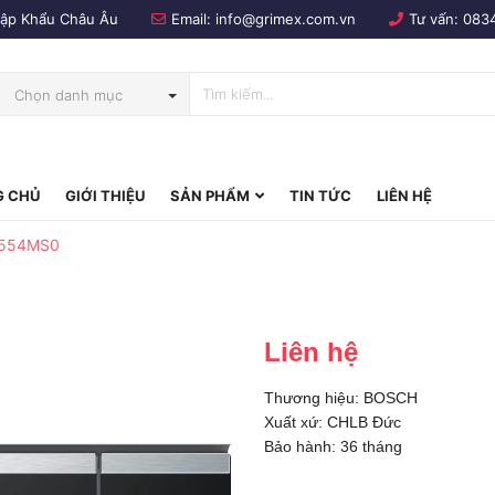
Nhập Khẩu Châu Âu
Email:
info@grimex.com.vn
Tư vấn:
083
Chọn danh mục
 CHỦ
GIỚI THIỆU
SẢN PHẨM
TIN TỨC
LIÊN HỆ
bo
EL554MS0
Liên hệ
Thương hiệu: BOSCH
Xuất xứ: CHLB Đức
Bảo hành: 36 tháng