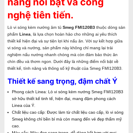
năng nổi bật và công
nghệ tiên tiến.
Lò vi sóng kèm nướng âm tủ
Smeg FMI120B3
thuộc dòng sản
phẩm
Linea
, là lựa chọn hoàn hảo cho những ai yêu thích
thiết kế hiện đại và sự tiện lợi khi nấu ăn. Với sự kết hợp giữa
vi sóng và nướng, sản phẩm này không chỉ mang lại trải
nghiệm nấu nướng nhanh chóng mà còn đảm bảo thức ăn
chín đều và thơm ngon. Dưới đây là những điểm nổi bật về
thiết kế, tính năng và thông số kỹ thuật của Smeg FMI120B3.
Thiết kế sang trọng, đậm chất Ý
Phong cách Linea: Lò vi sóng kèm nướng Smeg FMI120B3
sở hữu thiết kế tinh tế, hiện đại, mang đậm phong cách
Linea của Ý.
Chất liệu cao cấp: Được làm từ chất liệu cao cấp, lò vi sóng
Smeg không chỉ bền bỉ mà còn mang đến vẻ đẹp thẩm mỹ
cao.
Màu sắc: Màu đen sang trọng, dễ dàng kết hợp với mọi