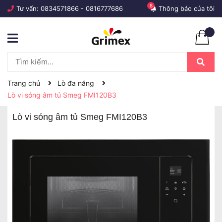
8
Tư vấn:
0834571866
-
0816777686
Thông báo của tôi
Trang chủ
Lò đa năng
Lò vi sóng âm tủ Smeg FMI120B3
Lò vi sóng âm tủ Smeg FMI120B3