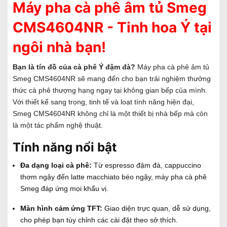
Máy pha cà phê âm tủ Smeg
CMS4604NR - Tinh hoa Ý tại
ngôi nhà bạn!
Bạn là tín đồ của cà phê Ý đậm đà?
Máy pha cà phê âm tủ
Smeg CMS4604NR sẽ mang đến cho bạn trải nghiệm thưởng
thức cà phê thượng hạng ngay tại không gian bếp của mình.
Với thiết kế sang trọng, tinh tế và loạt tính năng hiện đại,
Smeg CMS4604NR không chỉ là một thiết bị nhà bếp mà còn
là một tác phẩm nghệ thuật.
Tính năng nổi bật
Đa dạng loại cà phê:
Từ espresso đậm đà, cappuccino
thơm ngậy đến latte macchiato béo ngậy, máy pha cà phê
Smeg đáp ứng mọi khẩu vị.
Màn hình cảm ứng TFT:
Giao diện trực quan, dễ sử dụng,
cho phép bạn tùy chỉnh các cài đặt theo sở thích.