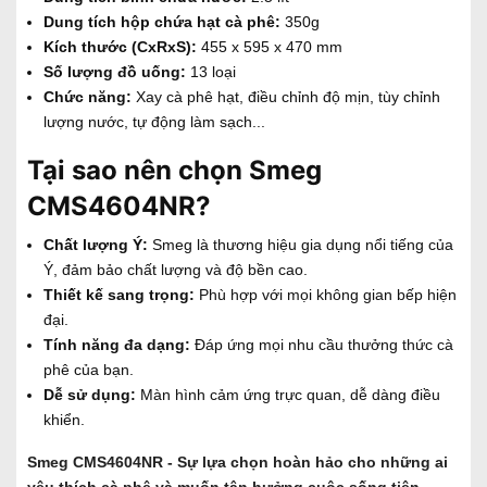
Dung tích hộp chứa hạt cà phê:
350g
Kích thước (CxRxS):
455 x 595 x 470 mm
Số lượng đồ uống:
13 loại
Chức năng:
Xay cà phê hạt, điều chỉnh độ mịn, tùy chỉnh
lượng nước, tự động làm sạch...
Tại sao nên chọn Smeg
CMS4604NR?
Chất lượng Ý:
Smeg là thương hiệu gia dụng nổi tiếng của
Ý, đảm bảo chất lượng và độ bền cao.
Thiết kế sang trọng:
Phù hợp với mọi không gian bếp hiện
đại.
Tính năng đa dạng:
Đáp ứng mọi nhu cầu thưởng thức cà
phê của bạn.
Dễ sử dụng:
Màn hình cảm ứng trực quan, dễ dàng điều
khiển.
Smeg CMS4604NR - Sự lựa chọn hoàn hảo cho những ai
yêu thích cà phê và muốn tận hưởng cuộc sống tiện