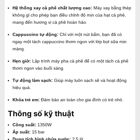
Hệ thống xay cà phê chất lượng cao:
Máy xay bằng thép
không gỉ cho phép bạn điều chỉnh độ mịn của hạt cà phê,
mang đến hương vị cà phê hoàn hảo.
Cappuccino tự động:
Chỉ với một nút bấm, bạn đã có
ngay một tách cappuccino thơm ngon với lớp bọt sữa mịn
màng.
Hẹn giờ:
Lập trình máy pha cà phê để có một tách cà phê
thơm ngon vào buổi sáng.
Tự động làm sạch:
Giúp máy luôn sạch sẽ và hoạt động
hiệu quả.
Khóa trẻ em:
Đảm bảo an toàn cho gia đình có trẻ nhỏ.
Thông số kỹ thuật
Công suất:
1350W
Áp suất:
15 bar
Dung tích bình chứa nước:
2.5 lít