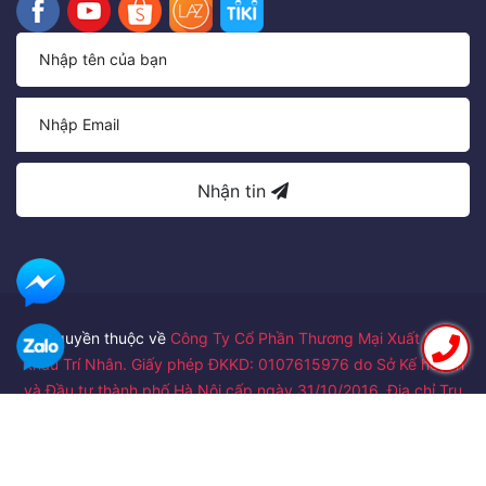
Nhận tin
Bản quyền thuộc về
Công Ty Cổ Phần Thương Mại Xuất Nhập
Khẩu Trí Nhân. Giấy phép ĐKKD: 0107615976 do Sở Kế hoạch
và Đầu tư thành phố Hà Nội cấp ngày 31/10/2016. Địa chỉ Trụ
sở chính: Số 24 ngõ 122/41 đường Láng, Phường Thịnh Quang,
Quận Đống Đa, Thành phố Hà Nội
Cung cấp bởi
Sapo