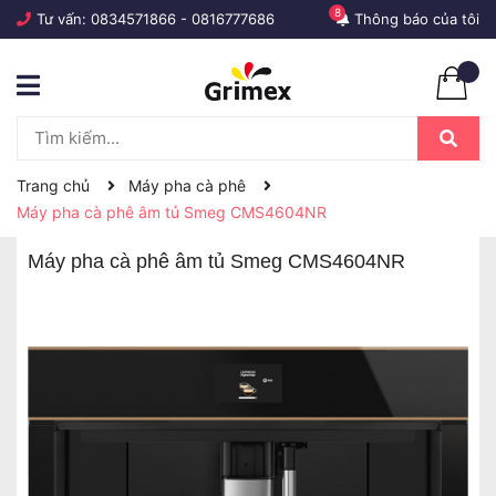
8
Tư vấn:
0834571866
-
0816777686
Thông báo của tôi
Trang chủ
Máy pha cà phê
Máy pha cà phê âm tủ Smeg CMS4604NR
Máy pha cà phê âm tủ Smeg CMS4604NR