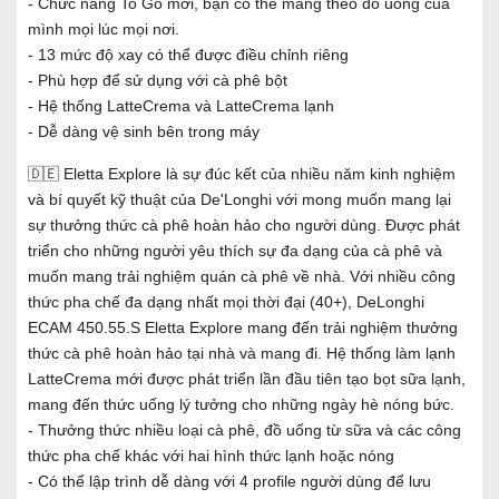
- Chức năng To Go mới, bạn có thể mang theo đồ uống của
mình mọi lúc mọi nơi.
- 13 mức độ xay có thể được điều chỉnh riêng
- Phù hợp để sử dụng với cà phê bột
- Hệ thống LatteCrema và LatteCrema lạnh
- Dễ dàng vệ sinh bên trong máy
🇩🇪 Eletta Explore là sự đúc kết của nhiều năm kinh nghiệm
và bí quyết kỹ thuật của De'Longhi với mong muốn mang lại
sự thưởng thức cà phê hoàn hảo cho người dùng. Được phát
triển cho những người yêu thích sự đa dạng của cà phê và
muốn mang trải nghiệm quán cà phê về nhà. Với nhiều công
thức pha chế đa dạng nhất mọi thời đại (40+), DeLonghi
ECAM 450.55.S Eletta Explore mang đến trải nghiệm thưởng
thức cà phê hoàn hảo tại nhà và mang đi. Hệ thống làm lạnh
LatteCrema mới được phát triển lần đầu tiên tạo bọt sữa lạnh,
mang đến thức uống lý tưởng cho những ngày hè nóng bức.
- Thưởng thức nhiều loại cà phê, đồ uống từ sữa và các công
thức pha chế khác với hai hình thức lạnh hoặc nóng
- Có thể lập trình dễ dàng với 4 profile người dùng để lưu