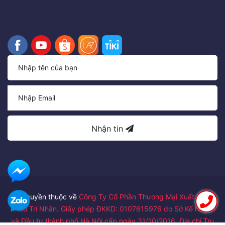
Nhận tin
Bản quyền thuộc về
Công Ty Cổ Phần Thương Mại Xuất Nhập
Khẩu Trí Nhân. Giấy phép ĐKKD: 0107615976 do Sở Kế hoạch
và Đầu tư thành phố Hà Nội cấp ngày 31/10/2016. Địa chỉ Trụ