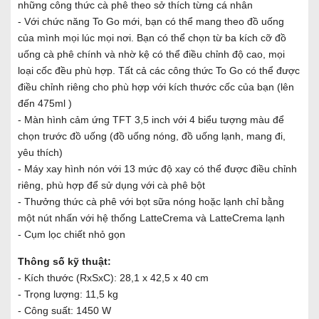
những công thức cà phê theo sở thích từng cá nhân
- Với chức năng To Go mới, bạn có thể mang theo đồ uống
của mình mọi lúc mọi nơi. Bạn có thể chọn từ ba kích cỡ đồ
uống cà phê chính và nhờ kệ có thể điều chỉnh độ cao, mọi
loại cốc đều phù hợp. Tất cả các công thức To Go có thể được
điều chỉnh riêng cho phù hợp với kích thước cốc của bạn (lên
đến 475ml )
- Màn hình cảm ứng TFT 3,5 inch với 4 biểu tượng màu để
chọn trước đồ uống (đồ uống nóng, đồ uống lạnh, mang đi,
yêu thích)
- Máy xay hình nón với 13 mức độ xay có thể được điều chỉnh
riêng, phù hợp để sử dụng với cà phê bột
- Thưởng thức cà phê với bọt sữa nóng hoặc lạnh chỉ bằng
một nút nhấn với hệ thống LatteCrema và LatteCrema lạnh
- Cụm lọc chiết nhỏ gọn
Thông số kỹ thuật:
- Kích thước (RxSxC): 28,1 x 42,5 x 40 cm
- Trọng lượng: 11,5 kg
- Công suất: 1450 W