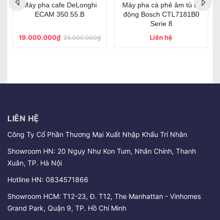
Máy pha cafe DeLonghi
Máy pha cà phê âm tủ tự
ECAM 350.55.B
động Bosch CTL7181B0
Serie 8
19.000.000₫
Liên hệ
35.000.000₫
LIÊN HỆ
Công Ty Cổ Phần Thương Mại Xuất Nhập Khẩu Trí Nhân
Showroom HN: 20 Ngụy Như Kon Tum, Nhân Chính, Thanh
Xuân, TP. Hà Nội
Hotline HN:
0834571866
Showroom HCM: T12-23, Đ. T12, The Manhattan - Vinhomes
Grand Park, Quận 9, TP. Hồ Chí Minh