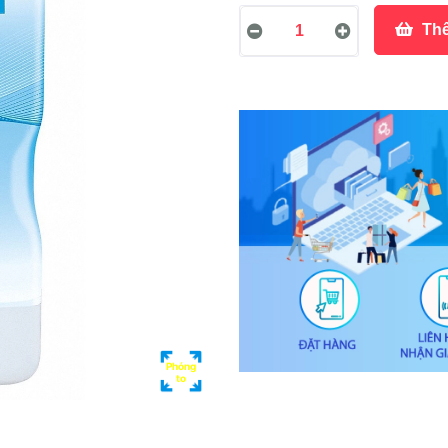
Thê
Phóng
to