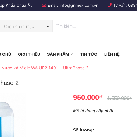
Nhập Khẩu Châu Âu
Email:
info@grimex.com.vn
Tư vấn:
083
Chọn danh mục
 CHỦ
GIỚI THIỆU
SẢN PHẨM
TIN TỨC
LIÊN HỆ
bo
Nước xả Miele WA UP2 1401 L UltraPhase 2
Phase 2
950.000₫
1.550.000₫
Mô tả đang cập nhật
Số lượng: