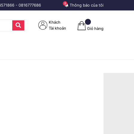
8
4571866
-
0816777686
Thông báo của tôi
Khách
Tài khoản
Giỏ hàng