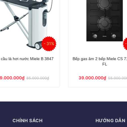
- 39%
gas âm 5 bếp Miele KM 3054-1
Bếp Gas Miele SmartLine CS
FL
2.000.000₫
Liên hệ
85.000.000₫
CHÍNH SÁCH
HƯỚNG DẪN