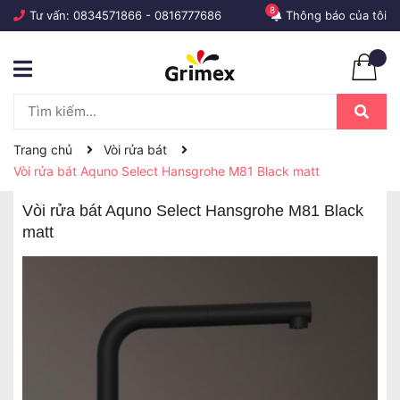
8
Tư vấn:
0834571866
-
0816777686
Thông báo của tôi
Trang chủ
Vòi rửa bát
Vòi rửa bát Aquno Select Hansgrohe M81 Black matt
Vòi rửa bát Aquno Select Hansgrohe M81 Black
matt