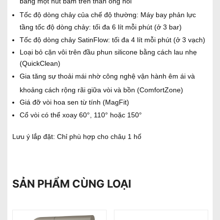
bằng một nút bấm trên thân ống nối
Tốc độ dòng chảy của chế độ thường:
Máy bay phản lực
tầng tốc độ dòng chảy: tối đa 6 lít mỗi phút (ở 3 bar)
Tốc độ dòng chảy SatinFlow: tối đa 4 lít mỗi phút (ở 3 vạch)
Loại bỏ cặn vôi trên đầu phun silicone bằng cách lau nhẹ
(QuickClean)
Gia tăng sự thoải mái nhờ công nghệ vận hành êm ái và
khoảng cách rộng rãi giữa vòi và bồn (ComfortZone)
Giá đỡ vòi hoa sen từ tính (MagFit)
Cổ vòi có thể xoay
60°, 110° hoặc 150°
Lưu ý lắp đặt: Chỉ phù hợp cho châụ 1 hố
SẢN PHẨM CÙNG LOẠI