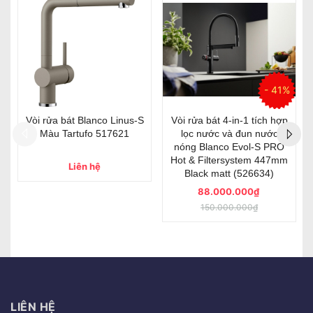
- 41%
- 41%
-S
Vòi rửa bát 4-in-1 tích hợp
Vòi rửa bát 4-in-1 tích hợp
lọc nước và đun nước
lọc nước và đun nước
nóng Blanco Evol-S PRO
nóng Blanco Evol-S PRO
Hot & Filtersystem 447mm
Hot & Filtersystem 447mm
Black matt (526634)
Steel (526310)
88.000.000₫
85.000.000₫
150.000.000₫
145.000.000₫
LIÊN HỆ