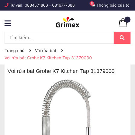
8
Tư vấn:
0834571866
-
0816777686
Thông báo của tôi
Trang chủ
Vòi rửa bát
Vòi rửa bát Grohe K7 Kitchen Tap 31379000
Vòi rửa bát Grohe K7 Kitchen Tap 31379000