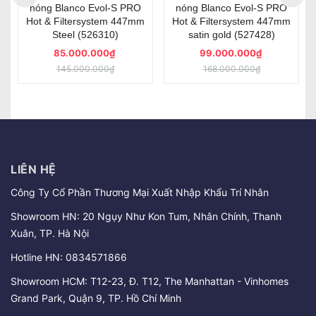
nóng Blanco Evol-S PRO
nóng Blanco Evol-S PRO
Hot & Filtersystem 447mm
Hot & Filtersystem 447mm
Steel (526310)
satin gold (527428)
85.000.000₫
99.000.000₫
145.000.000₫
168.000.000₫
LIÊN HỆ
Công Ty Cổ Phần Thương Mại Xuất Nhập Khẩu Trí Nhân
Showroom HN: 20 Ngụy Như Kon Tum, Nhân Chính, Thanh
Xuân, TP. Hà Nội
Hotline HN:
0834571866
Showroom HCM: T12-23, Đ. T12, The Manhattan - Vinhomes
Grand Park, Quận 9, TP. Hồ Chí Minh