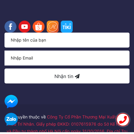
Nhận tin
Bản quyền thuộc về
Công Ty Cổ Phần Thương Mại Xuất Nhập
Khẩu Trí Nhân. Giấy phép ĐKKD: 0107615976 do Sở Kế hoạch
và Đầu tư thành phố Hà Nội cấp ngày 31/10/2016. Địa chỉ Trụ