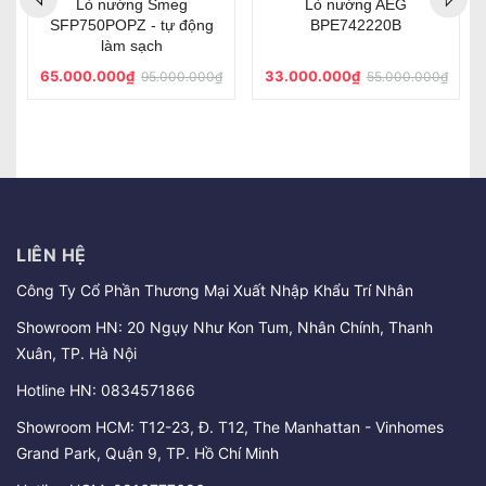
Lò nướng Smeg
Lò nướng AEG
SFP750POPZ - tự động
BPE742220B
làm sạch
65.000.000₫
33.000.000₫
95.000.000₫
55.000.000₫
LIÊN HỆ
Công Ty Cổ Phần Thương Mại Xuất Nhập Khẩu Trí Nhân
Showroom HN: 20 Ngụy Như Kon Tum, Nhân Chính, Thanh
Xuân, TP. Hà Nội
Hotline HN:
0834571866
Showroom HCM: T12-23, Đ. T12, The Manhattan - Vinhomes
Grand Park, Quận 9, TP. Hồ Chí Minh