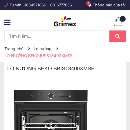
8
Tư vấn:
0834571866
-
0816777686
Thông báo của tôi
Trang chủ
Lò nướng
LÒ NƯỚNG BEKO BBIS13400XMSE
LÒ NƯỚNG BEKO BBIS13400XMSE