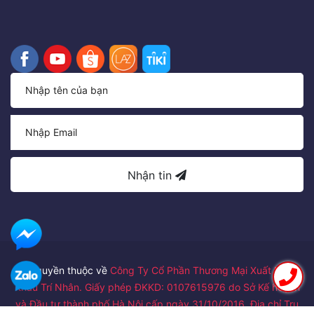
Nhận tin
Bản quyền thuộc về
Công Ty Cổ Phần Thương Mại Xuất Nhập
Khẩu Trí Nhân. Giấy phép ĐKKD: 0107615976 do Sở Kế hoạch
và Đầu tư thành phố Hà Nội cấp ngày 31/10/2016. Địa chỉ Trụ