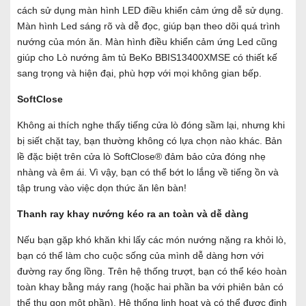
cách sử dụng màn hình LED điều khiển cảm ứng dễ sử dụng.
Màn hình Led sáng rõ và dễ đọc, giúp bạn theo dõi quá trình
nướng của món ăn. Màn hình điều khiển cảm ứng Led cũng
giúp cho Lò nướng âm tủ BeKo BBIS13400XMSE có thiết kế
sang trọng và hiện đại, phù hợp với mọi không gian bếp.
SoftClose
Không ai thích nghe thấy tiếng cửa lò đóng sầm lại, nhưng khi
bị siết chặt tay, bạn thường không có lựa chọn nào khác. Bản
lề đặc biệt trên cửa lò SoftClose® đảm bảo cửa đóng nhẹ
nhàng và êm ái. Vì vậy, bạn có thể bớt lo lắng về tiếng ồn và
tập trung vào việc dọn thức ăn lên bàn!
Thanh ray khay nướng kéo ra an toàn và dễ dàng
Nếu bạn gặp khó khăn khi lấy các món nướng nặng ra khỏi lò,
bạn có thể làm cho cuộc sống của mình dễ dàng hơn với
đường ray ống lồng. Trên hệ thống trượt, bạn có thể kéo hoàn
toàn khay bằng máy rang (hoặc hai phần ba với phiên bản có
thể thu gọn một phần). Hệ thống linh hoạt và có thể được định