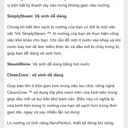
vị trên bất kỳ thanh ray nào trong không gian nấu nướng.
SimplySteam: Vệ sinh dễ dàng
Chúng tôi biết làm sạch lò nướng của bạn có thể là một việc
vặt. Với SimplySteam ™, lò nướng của bạn sẽ thực hiện công
việc khó khăn cho bạn. Chỉ cần đổ một ít nước vào khay và khi
nước bay hơi sẽ làm mềm thức ăn và dầu mỡ bị cháy trong lò,
giúp bạn dễ dàng vệ sinh hơn.
SteamShine
: Vệ sinh dễ dang bằng hơi nước.
CleanZone : vệ sinh dễ dàng
Giúp bạn tốn ít thời gian hơn trong việc lau chùi, công nghệ
CleanZone ™ sử dụng lớp phủ nano trên cửa kính bên trong
giúp dầu mỡ và bụi bẩn khó bám vào. Điều này có nghĩa là
cửa kính bên trong lò nướng của bạn sẽ sạch hơn trong thời
gian dài, ngay cả sau nhiều lần sử dụng.
Lò nướng có tính năng AeroPerfect, thiết kế dòng khí nóng,