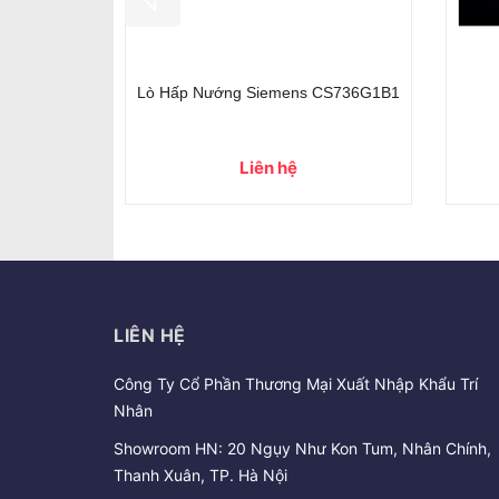
- 42%
- 42%
sóng AEG
Lò nướng kết hợp vi sóng AEG
KMK761080M
36.000.000₫
3
00.000₫
62.000.000₫
LIÊN HỆ
Công Ty Cổ Phần Thương Mại Xuất Nhập Khẩu Trí
Nhân
Showroom HN: 20 Ngụy Như Kon Tum, Nhân Chính,
Thanh Xuân, TP. Hà Nội