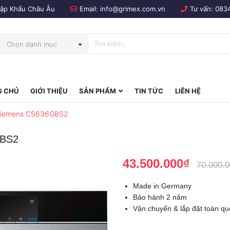
Nhập Khẩu Châu Âu
Email:
info@grimex.com.vn
Tư vấn:
083
Chọn danh mục
 CHỦ
GIỚI THIỆU
SẢN PHẨM
TIN TỨC
LIÊN HỆ
bo
Siemens CS636GBS2
GBS2
43.500.000₫
70.000.
Made in Germany
Bảo hành 2 năm
Vận chuyển & lắp đặt toàn qu