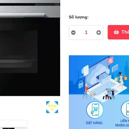
Số lượng:
Thê
Phóng
to