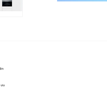
iên
i ưu