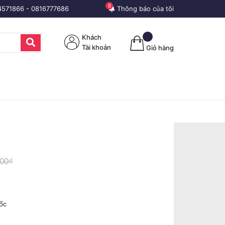
8
4571866
-
0816777686
Thông báo của tôi
Khách
Tài khoản
Giỏ hàng
000₫
ốc